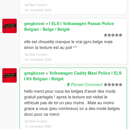
View Context
10. november 2020
gregboost
»
I ELS I Volkswagen Passat Police
Belgian / Belge / België
elle est chouette manque le vrai gyro belge mais
sinon la texture est au poil ^^
View Context
10. november 2020
gregboost
»
Volkswagen Caddy Maxi Police I ELS
I K9 Belgian / België
Pinned Comment
hello merci pour nous les belges d'avoir des mods
gratuit partagés ! apres la texture est nickel le
véhicule pas de toi un peu moins . Mais au moins
grace a vous (peu nombreux) on a des mods belges
donc pour ca merci
View Context
10. november 2020