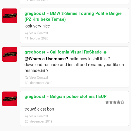
gregboost
»
BMW 3-Series Touring Politie België
(PZ Kruibeke Temse)
look very nice
View Context
11. februar 2020
gregboost
»
California Visual ReShade 🔥
@Whats a Username?
hello how install this ?
download reshade and install and rename your file on
reshade.ini ?
View Context
30. desember 2019
gregboost
»
Belgian police clothes I EUP
trouvé c'est bon
View Context
26. desember 2019