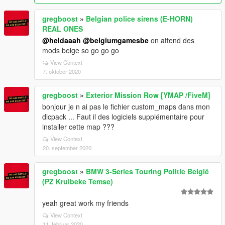
gregboost
»
Belgian police sirens (E-HORN)
REAL ONES
@heldaaah
@belgiumgamesbe
on attend des
mods belge so go go go
View Context
7. oktober 2020
gregboost
»
Exterior Mission Row [YMAP /FiveM]
bonjour je n ai pas le fichier custom_maps dans mon
dlcpack ... Faut il des logiciels supplémentaire pour
installer cette map ???
View Context
20. september 2020
gregboost
»
BMW 3-Series Touring Politie België
(PZ Kruibeke Temse)
yeah great work my friends
View Context
11. februar 2020