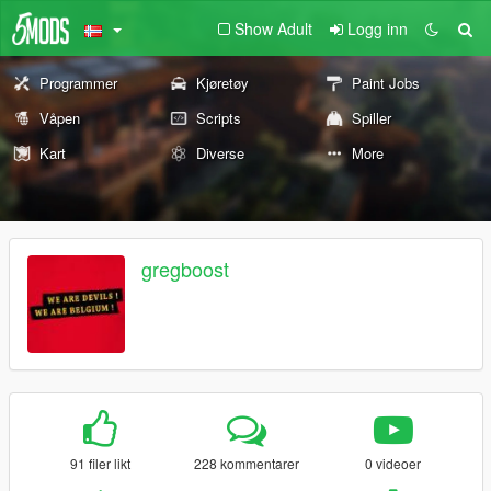
Show Adult
Logg inn
Programmer
Kjøretøy
Paint Jobs
Våpen
Scripts
Spiller
Kart
Diverse
More
gregboost
91 filer likt
228 kommentarer
0 videoer