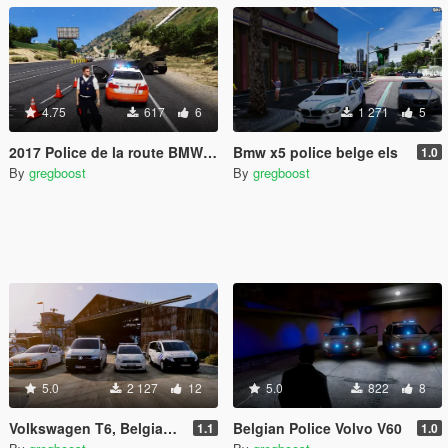
4.75
617
6
1 271
5
2017 Police de la route BMW 330d F30
Bmw x5 police belge els
1.0
By
gregboost
By
gregboost
5.0
2 127
12
5.0
822
8
Volkswagen T6, Belgian Police
Belgian Police Volvo V60
1.1
1.0