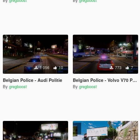
By
gregboost
By
gregboost
1 056
10
773
7
Belgian Police - Audi Politie
Belgian Police - Volvo V70 Politie
By
gregboost
By
gregboost