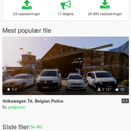
24 opplastninger
17 følgere
26 893 nedlastninger
Mest populær file
5.0
2 127
12
Volkswagen T6, Belgian Police
1.1
By
gregboost
Siste filer
(Se Alt)