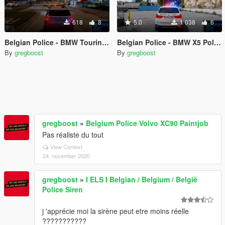
618
8
5.0
1 038
6
Belgian Police - BMW Touring Politie
Belgian Police - BMW X5 Politie
By
gregboost
By
gregboost
gregboost
»
Belgium Police Volvo XC90 Paintjob
Pas réaliste du tout
View Context
24. november 2020
gregboost
»
I ELS I Belgian / Belgium / België
Police Siren
j 'apprécie moi la sirène peut etre moins réelle
???????????