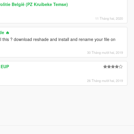
olitie België (PZ Kruibeke Temse)
11 Tháng hai, 2020
de 🔥
ll this ? download reshade and install and rename your file on
30 Tháng mười hai, 2019
I EUP
26 Tháng mười hai, 2019