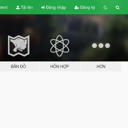
tent
Tải lên
Đăng nhập
Đăng ký
BẢN ĐỒ
HỖN HỢP
HƠN