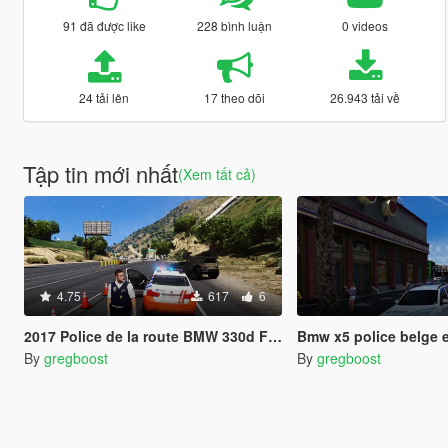
91 đã được like
228 bình luận
0 videos
24 tải lên
17 theo dõi
26.943 tải về
Tập tin mới nhất
(Xem tất cả)
4.75
617
6
2017 Police de la route BMW 330d F30
Bmw x5 police belge 
By
gregboost
By
gregboost