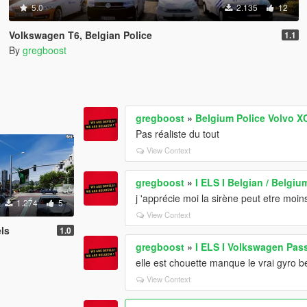
5.0
2.135
12
Volkswagen T6, Belgian Police
1.1
By
gregboost
gregboost
»
Belgium Police Volvo X
Pas réaliste du tout
View Context
gregboost
»
I ELS I Belgian / Belgiu
j 'apprécie moi la sirène peut etre mo
1.274
5
View Context
els
1.0
gregboost
»
I ELS I Volkswagen Pass
elle est chouette manque le vrai gyro be
View Context