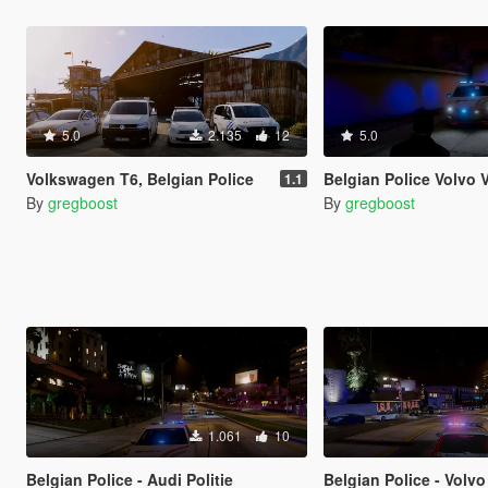
5.0
2.135
12
5.0
Volkswagen T6, Belgian Police
Belgian Police Volvo 
1.1
By
gregboost
By
gregboost
1.061
10
Belgian Police - Audi Politie
Belgian Police - Volvo