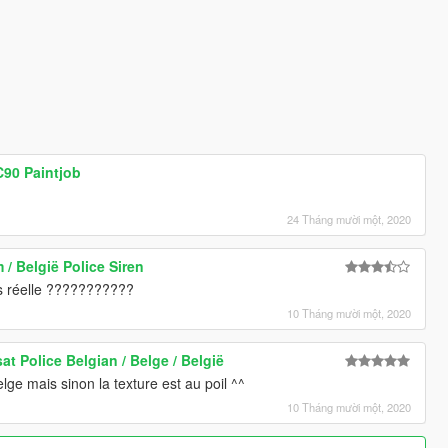
C90 Paintjob
24 Tháng mười một, 2020
m / België Police Siren
ins réelle ???????????
10 Tháng mười một, 2020
at Police Belgian / Belge / België
lge mais sinon la texture est au poil ^^
10 Tháng mười một, 2020