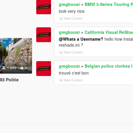
gregboost
»
BMW 3-Series Touring P
look very nice
View Context
gregboost
»
California Visual ReSha
@Whats a Username?
hello how insta
reshade.ini ?
View Context
gregboost
»
Belgian police clothes 
1.042
6
trouvé c'est bon
X5 Politie
View Context