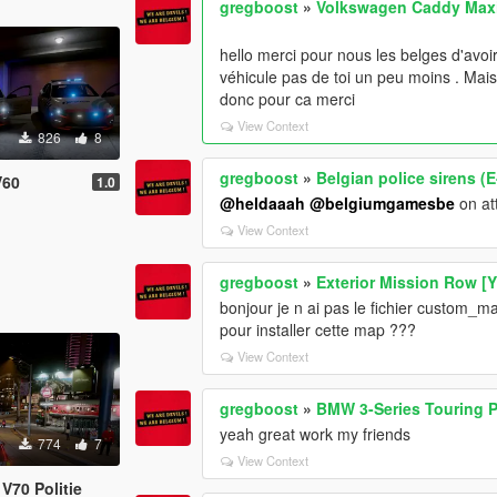
gregboost
»
Volkswagen Caddy Maxi P
hello merci pour nous les belges d'avoir
véhicule pas de toi un peu moins . Ma
donc pour ca merci
View Context
826
8
gregboost
»
Belgian police sirens
V60
1.0
@heldaaah
@belgiumgamesbe
on at
View Context
gregboost
»
Exterior Mission Row [
bonjour je n ai pas le fichier custom_m
pour installer cette map ???
View Context
gregboost
»
BMW 3-Series Touring P
yeah great work my friends
774
7
View Context
 V70 Politie