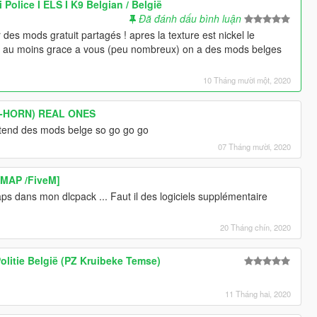
olice I ELS I K9 Belgian / België
Đã đánh dấu bình luận
 des mods gratuit partagés ! apres la texture est nickel le
is au moins grace a vous (peu nombreux) on a des mods belges
10 Tháng mười một, 2020
 (E-HORN) REAL ONES
tend des mods belge so go go go
07 Tháng mười, 2020
YMAP /FiveM]
aps dans mon dlcpack ... Faut il des logiciels supplémentaire
20 Tháng chín, 2020
olitie België (PZ Kruibeke Temse)
11 Tháng hai, 2020