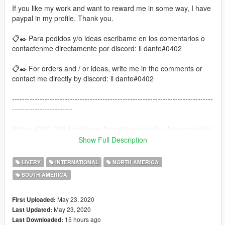
If you like my work and want to reward me in some way, I have
paypal in my profile. Thank you.
📋✒️ Para pedidos y/o ideas escribame en los comentarios o
contactenme directamente por discord: il dante#0402
📋✒️ For orders and / or ideas, write me in the comments or
contact me directly by discord: il dante#0402
--------------------------------------------------------------------------------
------------------------
Airbus A320-200 Aerolineas Argentina, skin de piloto comercial
incluida.
Show Full Description
Airbus A320-200 Aerolineas Argentina, comercial pilot skin
LIVERY
INTERNATIONAL
NORTH AMERICA
included.
SOUTH AMERICA
--------------------------------------------------------------------------------
------------------------
May 23, 2020
First Uploaded:
May 23, 2020
Last Updated:
❓ Any doubt put it in the comments ❓
15 hours ago
Last Downloaded: