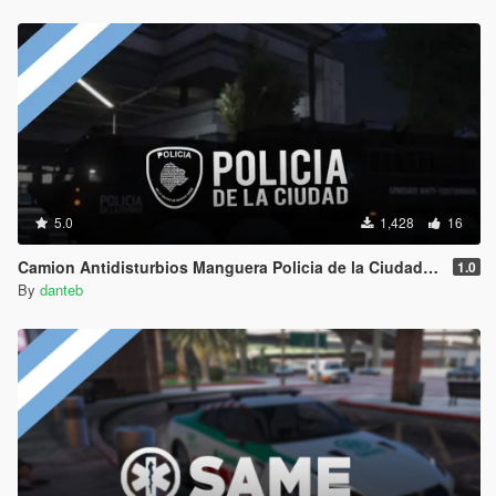
5.0
1,428
16
Camion Antidisturbios Manguera Policia de la Ciudad [Add-On | FiveM] - Buenos Aires, Argentina
1.0
By
danteb