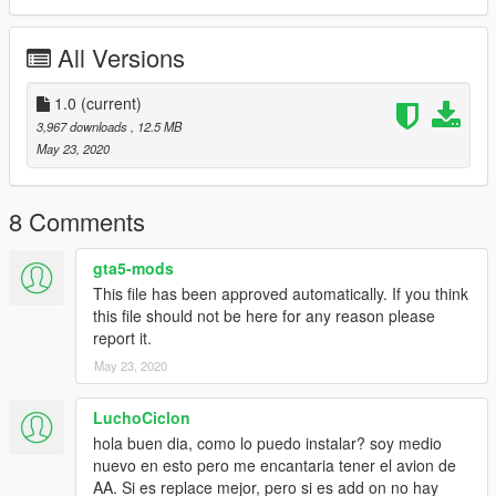
Prepared add-on, all the necessary goal files!
Replace files in the stream folder!
All Versions
--------------------------------------------------------------------------------
------------------------
1.0
(current)
3,967 downloads
, 12.5 MB
📜🔐 DERECHOS RESERVADOS SOLO AL AUTOR DEL POST,
May 23, 2020
CUALQUIER ROBO O USO COMERCIAL SIN AUTORIZA
📜🔐 RIGHTS RESERVED ONLY TO POST AUTHOR, ANY
8 Comments
THEFT OR COMMERCIAL USE WITHOUT AUTHORIZATION
WILL BE DENOUNCED
gta5-mods
This file has been approved automatically. If you think
--------------------------------------------------------------------------------
this file should not be here for any reason please
------------------------
report it.
💬 Si queres usar este auto comercialmente escribime en los
May 23, 2020
comentarios o por mi discord il dante#0402
LuchoCiclon
💬 If you want to use this car commercially write in the
hola buen dia, como lo puedo instalar? soy medio
comments or by my discord il dante#04022
nuevo en esto pero me encantaria tener el avion de
AA. Si es replace mejor, pero si es add on no hay