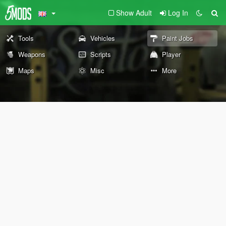
Show Adult
Log In
Tools
Vehicles
Paint Jobs
Weapons
Scripts
Player
Maps
Misc
More