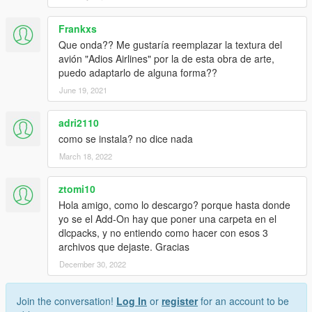
Frankxs
Que onda?? Me gustaría reemplazar la textura del
avión "Adios Airlines" por la de esta obra de arte,
puedo adaptarlo de alguna forma??
June 19, 2021
adri2110
como se instala? no dice nada
March 18, 2022
ztomi10
Hola amigo, como lo descargo? porque hasta donde
yo se el Add-On hay que poner una carpeta en el
dlcpacks, y no entiendo como hacer con esos 3
archivos que dejaste. Gracias
December 30, 2022
Join the conversation!
Log In
or
register
for an account to be