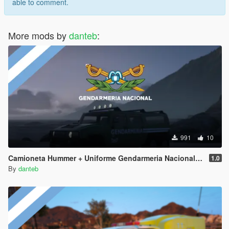
able to comment.
More mods by
danteb
:
991
10
Camioneta Hummer + Uniforme Gendarmeria Nacional [Add-On | FiveM] Argentina
1.0
By
danteb