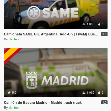
1,003
8
Camioneta SAME GIE Argentina [Add-On | FiveM] Buenos Aires
1.0
By
danteb
5.0
1,065
9
Camión de Basura Madrid - Madrid trash truck
1.0
By
danteb