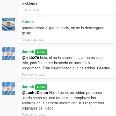
Model:
problema
July 28, 2020
r140278
gracias ahora el gta no anda, no se lo descarguen
gente
October 25, 2020
danteb
Author
@r140278
hola, si no lo sabes instalar no es culpa
mía, podrías haber buscado en internet o
preguntado. Esta especificado que es addon. Gracias
February 04, 2021
danteb
Author
@LuchoCiclon
Hola Lucho, es addon pero para
usarlo como replace tenes que remplazar los
archivos de la carpeta stream con sus respectivos
originales del juego.
February 04, 2021