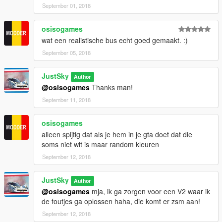
September 01, 2018
osisogames
wat een realistische bus echt goed gemaakt. :)
September 05, 2018
JustSky
Author
@osisogames
Thanks man!
September 11, 2018
osisogames
alleen spijtig dat als je hem in je gta doet dat die
soms niet wit is maar random kleuren
September 12, 2018
JustSky
Author
@osisogames
mja, ik ga zorgen voor een V2 waar ik
de foutjes ga oplossen haha, die komt er zsm aan!
September 12, 2018