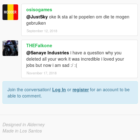
osisogames
@JustSky
oke ik sta al te popelen om die te mogen
gebruiken
September 12, 2018
THEFalkone
@Sanaye Industries
i have a question why you
deleted all your work it was incredible i loved your
jobs but now i am sad :/ :(
November 17, 2018
Join the conversation!
Log In
or
register
for an account to be
able to comment.
Designed in Alderney
Made in Los Santos