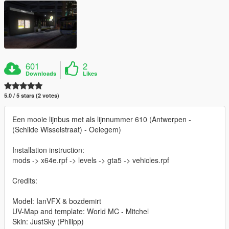
601
2
Downloads
Likes
5.0 / 5 stars (2 votes)
Een mooie lijnbus met als lijnnummer 610 (Antwerpen -
(Schilde Wisselstraat) - Oelegem)
Installation instruction:
mods -> x64e.rpf -> levels -> gta5 -> vehicles.rpf
Credits:
Model: IanVFX & bozdemirt
UV-Map and template: World MC - Mitchel
Skin: JustSky (Philipp)