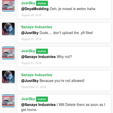
JustSky
Author
@DeyaModding
Oeh, je moest is weten haha
August 29, 2018
Sanaye Industries
@JustSky
Dude.... don't upload the .yft files!
August 31, 2018
JustSky
Author
@Sanaye Industries
Why not?
August 31, 2018
Sanaye Industries
@JustSky
Because you're not allowed!
September 01, 2018
JustSky
Author
@Sanaye Industries
I Will Delete them as soon as I
get home.