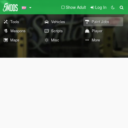
Show Adult
Log In
Tools
Vehicles
Paint Jobs
Weapons
Scripts
Player
Maps
Misc
More