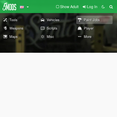
Show Adult
Log In
Tools
Vehicles
Paint Jobs
Weapons
Scripts
Player
Maps
Misc
More