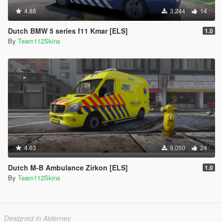
4.88
3,244
14
Dutch BMW 5 series f11 Kmar [ELS]
1.0
By
Team112Skins
4.63
9,050
24
Dutch M-B Ambulance Zirkon [ELS]
1.0
By
Team112Skins
Designed in Alderney