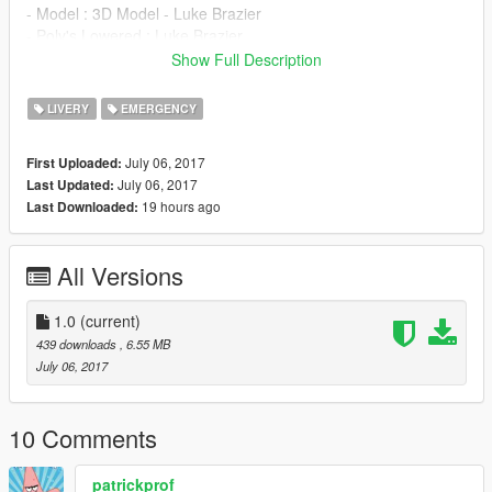
- Model : 3D Model - Luke Brazier
- Poly's Lowered : Luke Brazier
- Converted over to GTAV : BritishGamer88
Show Full Description
- Texture's/Material's : BritishGamer88
- Template : BritishGamer88
LIVERY
EMERGENCY
- Whelen Justice : Bxbugs123 edited to UK version by
BritishGamer88
July 06, 2017
First Uploaded:
- Grill Lights : Vertex
July 06, 2017
Last Updated:
- Oleg : for continuious help to get the model working ingame!!
19 hours ago
Last Downloaded:
- Skin's : Team112Skins
- Suspension - Rockstar Games
- Wheel's : 3dgarage.ru
All Versions
- Winch : 3Dwarehouse
- Roof Rack : BritishGamer88
- Interior - Rockstar Games
1.0
(current)
- Tow Bar - Rockstar Games
439 downloads
, 6.55 MB
July 06, 2017
10 Comments
patrickprof