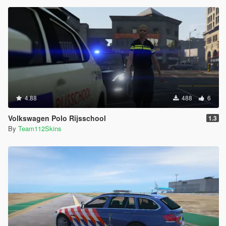
4.88
488
6
Volkswagen Polo Rijsschool
1.3
By
Team112Skins