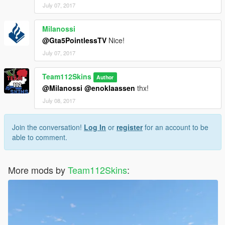
July 07, 2017
Milanossi
@Gta5PointlessTV
Nice!
July 07, 2017
Team112Skins
Author
@Milanossi
@enoklaassen
thx!
July 08, 2017
Join the conversation!
Log In
or
register
for an account to be
able to comment.
More mods by
Team112Skins
: