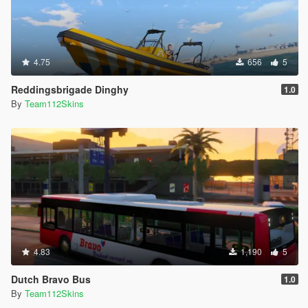
4.75
656
5
Reddingsbrigade Dinghy
1.0
By
Team112Skins
4.83
1,190
5
Dutch Bravo Bus
1.0
By
Team112Skins