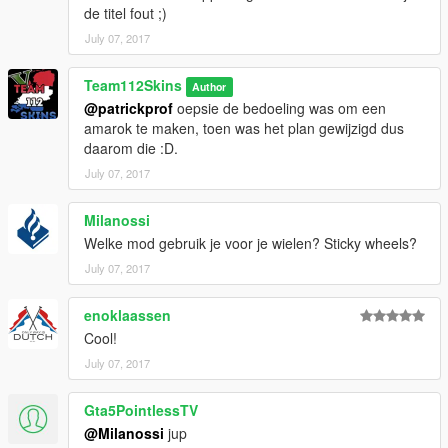
de titel fout ;)
July 07, 2017
Team112Skins
Author
@patrickprof
oepsie de bedoeling was om een
amarok te maken, toen was het plan gewijzigd dus
daarom die :D.
July 07, 2017
Milanossi
Welke mod gebruik je voor je wielen? Sticky wheels?
July 07, 2017
enoklaassen
Cool!
July 07, 2017
Gta5PointlessTV
@Milanossi
jup