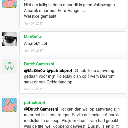
Niet om lullig te doen maar dit is geen Volkswagen
Amarok maar een Ford Ranger....
Wel nice gemaakt
July 07, 2017
MatSn0w
Amarok? Lol
July 07, 2017
DutchGamersnl
@MatSn0w
@patrickprof
Dit heb ik op aanvraag
gedaan voor mijn Roleplay clan op Fivem Daarom
staat er ook Gelderland op
July 07, 2017
patrickprof
@DutchGamersnl
Het kan dan wel op aanvraag zijn
maar het blijft een ranger. Er zijn ook enkele Amarok
modellen in omloop. Als je er daar 1 van had gepakt
was de titel wel kloppend geweest. Dus nu is en blijft