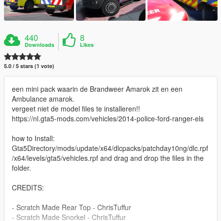
440
8
Downloads
Likes
5.0 / 5 stars (1 vote)
een mini pack waarin de Brandweer Amarok zit en een
Ambulance amarok.
vergeet niet de model files te installeren!!
https://nl.gta5-mods.com/vehicles/2014-police-ford-ranger-els
how to Install:
Gta5Directory/mods/update/x64/dlcpacks/patchday10ng/dlc.rpf
/x64/levels/gta5/vehicles.rpf and drag and drop the files in the
folder.
CREDITS:
- Scratch Made Rear Top - ChrisTuffur
- Scratch Made Snorkel - ChrisTuffur