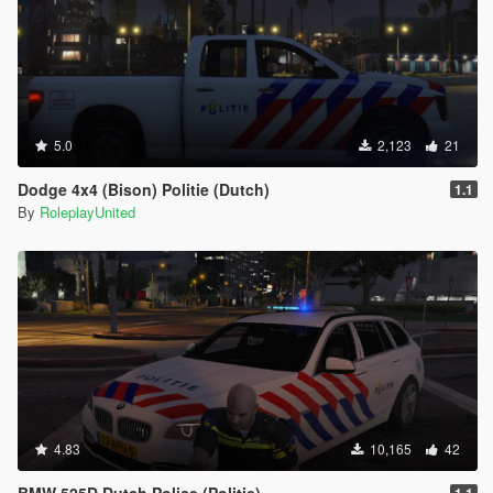
5.0
2,123
21
Dodge 4x4 (Bison) Politie (Dutch)
1.1
By
RoleplayUnited
4.83
10,165
42
BMW 525D Dutch Police (Politie)
1.1