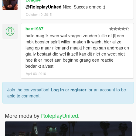
@RoleplayUnited
Nice. Succes ermee ;)
October 10, 2015
bart1987
hallo mag ik even wat vragen zouden jullie of jij een
mbk booster spirit willen maken ik wacht hier al zo
lang op maar niemand maakt hem op san andreas en
gta iv bestaat die wel ik zelf kan dit niet en weet niet
hoe ik er moet aan beginne graag een reactie
bedankt alvast
April 03, 2016
Join the conversation!
Log In
or
register
for an account to be
able to comment.
More mods by
RoleplayUnited
: