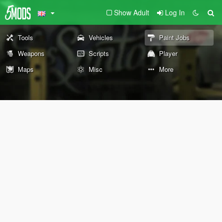
Show Adult
Log In
Tools
Vehicles
Paint Jobs
Weapons
Scripts
Player
Maps
Misc
More