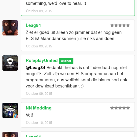
something, we'd love to hear. :)
October 09, 2015
Leag84
Ziet er goed uit alleen zo jammer dat er nog geen
ELS is! Maar daar kunnen jullie niks aan doen
October 09, 2015
RoleplayUnited
Author
@Leag84
Bedankt, helaas is dat inderdaad nog niet
mogelijk. Zelf zijn we een ELS programma aan het
programmeren, dus wellicht komt die binnenkort ook
voor download beschikbaar. :)
October 09, 2015
NN Modding
Vet!
October 10, 2015
Leag84