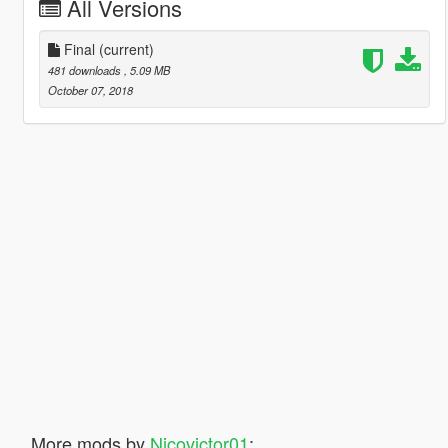
All Versions
Final
(current)
481 downloads
, 5.09 MB
October 07, 2018
More mods by
Nicovictor01
: