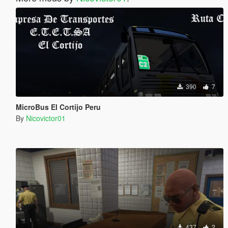
390
7
MicroBus El Cortijo Peru
By
Nicovictor01
437
2