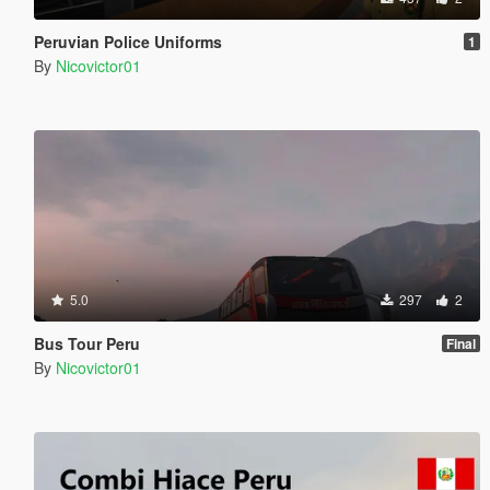
Peruvian Police Uniforms
1
By
Nicovictor01
5.0
297
2
Bus Tour Peru
Final
By
Nicovictor01