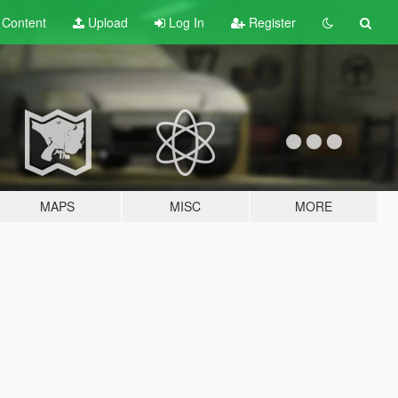
t
Content
Upload
Log In
Register
MAPS
MISC
MORE