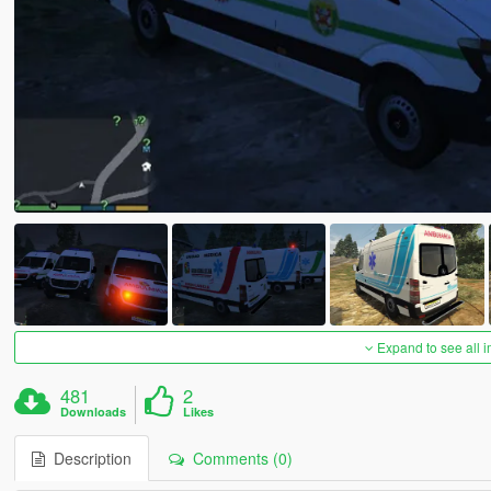
Expand to see all 
481
2
Downloads
Likes
Description
Comments (0)