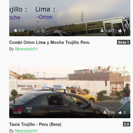
5.0
1,007
9
Combi Orion Lima y Moche Trujillo Peru
Beta 1
By
Nicovictor01
538
3
Taxis Trujillo - Peru (Beta)
0.5
By
Nicovictor01