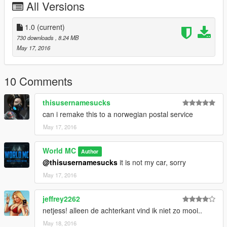
All Versions
1.0
(current)
730 downloads
, 8.24 MB
May 17, 2016
10 Comments
thisusernamesucks
can i remake this to a norwegian postal service
May 17, 2016
World MC
Author
@thisusernamesucks
it is not my car, sorry
May 17, 2016
jeffrey2262
netjess! alleen de achterkant vind ik niet zo mooi..
May 18, 2016