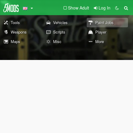
Show Adult
Log In
Tools
Vehicles
Paint Jobs
Weapons
Scripts
Player
Maps
Misc
More