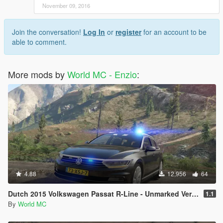
November 09, 2016
Join the conversation!
Log In
or
register
for an account to be
able to comment.
More mods by
World MC - Enzio
:
4.88
12,956
64
Dutch 2015 Volkswagen Passat R-Line - Unmarked Version
1.1
By
World MC