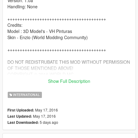
Version: 1.0a
Handling: None
++++++++++++++++++++++++++++++++++++++++
Credits:
Model : 3D Model's - VH Pinturas
Skin - Enzio (World Modding Community)
++++++++++++++++++++++++++++++++++++++++
DO NOT REDISTRUBATE THIS MOD WITHOUT PERMISSION
OF THOSE MENTIONED ABOVE!
COPYRIGHT © 2016 WORLD MC
Show Full Description
Contact us: worldcommunitymodding@gmail.com
INTERNATIONAL
May 17, 2016
First Uploaded:
May 17, 2016
Last Updated:
5 days ago
Last Downloaded: