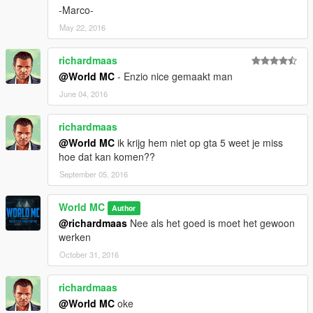
-Marco-
May 22, 2016
richardmaas
@World MC
- Enzio nice gemaakt man
June 04, 2016
richardmaas
@World MC
ik krijg hem niet op gta 5 weet je miss
hoe dat kan komen??
September 05, 2016
World MC
Author
@richardmaas
Nee als het goed is moet het gewoon
werken
October 31, 2016
richardmaas
@World MC
oke