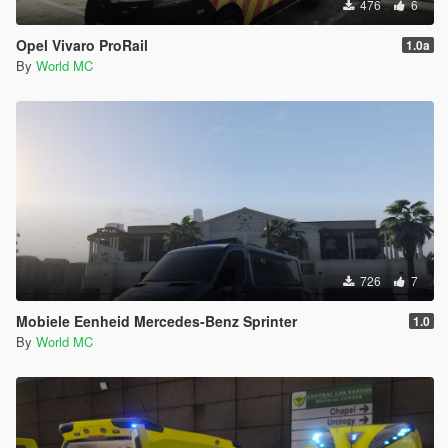
476
6
Opel Vivaro ProRail
1.0a
By
World MC
726
7
Mobiele Eenheid Mercedes-Benz Sprinter
1.0
By
World MC