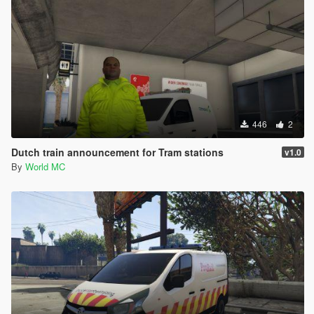
446
2
Dutch train announcement for Tram stations
v1.0
By
World MC