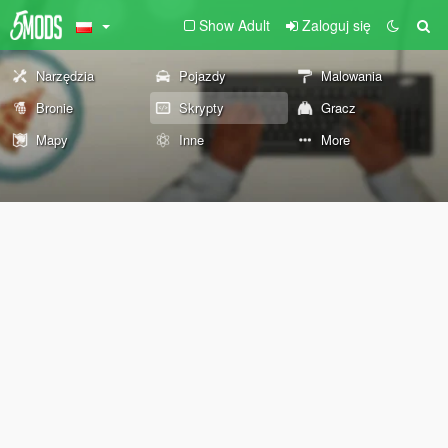
Show Adult
Zaloguj się
Narzędzia
Pojazdy
Malowania
Bronie
Skrypty
Gracz
Mapy
Inne
More