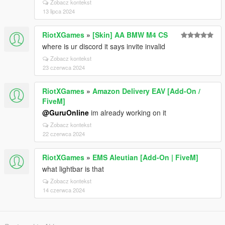
Zobacz kontekst
13 lipca 2024
RiotXGames
»
[Skin] AA BMW M4 CS
where is ur discord it says invite invalid
Zobacz kontekst
23 czerwca 2024
RiotXGames
»
Amazon Delivery EAV [Add-On /
FiveM]
@GuruOnline
im already working on it
Zobacz kontekst
22 czerwca 2024
RiotXGames
»
EMS Aleutian [Add-On | FiveM]
what lightbar is that
Zobacz kontekst
14 czerwca 2024