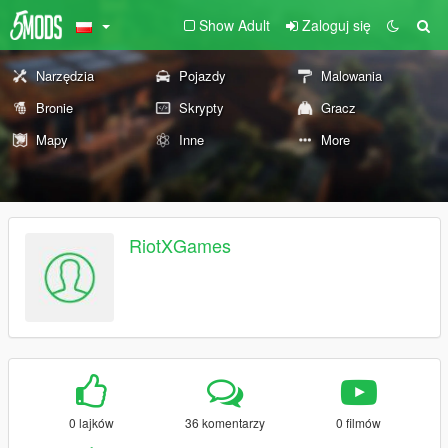
Show Adult
Zaloguj się
Narzędzia
Pojazdy
Malowania
Bronie
Skrypty
Gracz
Mapy
Inne
More
RiotXGames
0 lajków
36 komentarzy
0 filmów