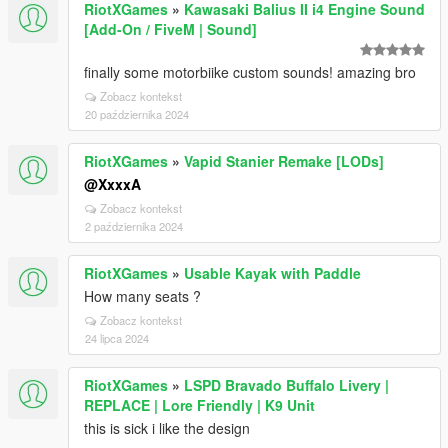
RiotXGames
»
Kawasaki Balius II i4 Engine Sound
[Add-On / FiveM | Sound]
finally some motorbiike custom sounds! amazing bro
Zobacz kontekst
20 października 2024
RiotXGames
»
Vapid Stanier Remake [LODs]
@XxxxA
Zobacz kontekst
2 października 2024
RiotXGames
»
Usable Kayak with Paddle
How many seats ?
Zobacz kontekst
24 lipca 2024
RiotXGames
»
LSPD Bravado Buffalo Livery |
REPLACE | Lore Friendly | K9 Unit
this is sick i like the design