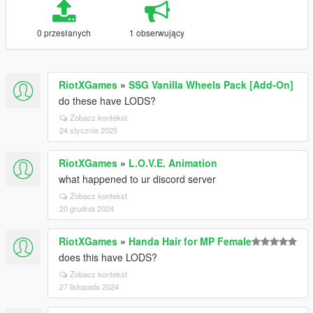
0 przesłanych
1 obserwujący
RiotXGames
»
SSG Vanilla Wheels Pack [Add-On]
do these have LODS?
Zobacz kontekst
24 stycznia 2025
RiotXGames
»
L.O.V.E. Animation
what happened to ur discord server
Zobacz kontekst
20 grudnia 2024
RiotXGames
»
Handa Hair for MP Female
does this have LODS?
Zobacz kontekst
27 listopada 2024