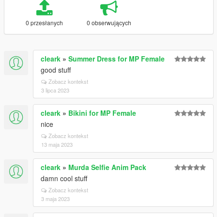
0 przesłanych
0 obserwujących
cleark
»
Summer Dress for MP Female
good stuff
Zobacz kontekst
3 lipca 2023
cleark
»
Bikini for MP Female
nice
Zobacz kontekst
13 maja 2023
cleark
»
Murda Selfie Anim Pack
damn cool stuff
Zobacz kontekst
3 maja 2023