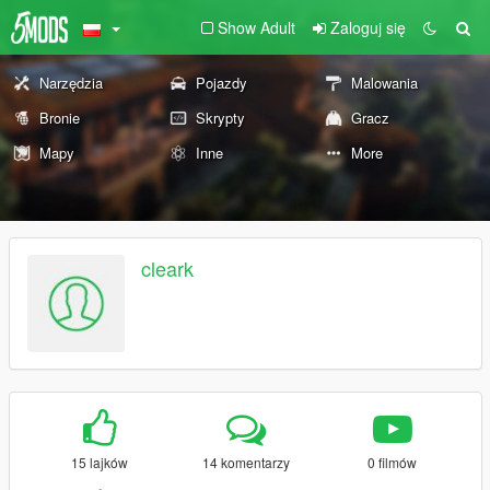
Show Adult
Zaloguj się
Narzędzia
Pojazdy
Malowania
Bronie
Skrypty
Gracz
Mapy
Inne
More
cleark
15 lajków
14 komentarzy
0 filmów