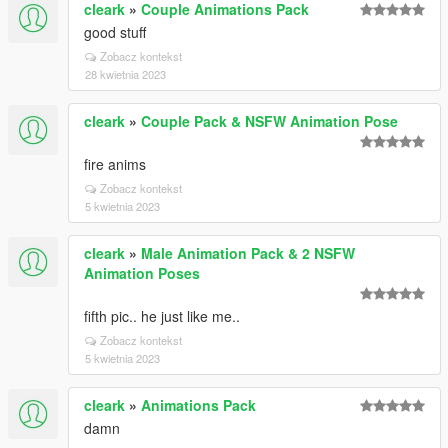
cleark
»
Couple Animations Pack
good stuff
Zobacz kontekst
28 kwietnia 2023
cleark
»
Couple Pack & NSFW Animation Pose
fire anims
Zobacz kontekst
5 kwietnia 2023
cleark
»
Male Animation Pack & 2 NSFW
Animation Poses
fifth pic.. he just like me..
Zobacz kontekst
5 kwietnia 2023
cleark
»
Animations Pack
damn