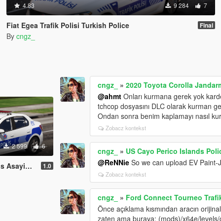
4.83
9 284
7
Fiat Egea Trafik Polisi Turkish Police
Final
By
cngz_
cngz_
»
2020 Toyota Corolla Jandarm
@ahmt
Onları kurmana gerek yok karde
tchcop dosyasını DLC olarak kurman g
Ondan sonra benim kaplamayı nasıl kur
Zobacz kontekst
2 599
6
cngz_
»
US Cayo Perico Islands Pol
@ReNNie
So we can upload EV Paint-J
ktif] Turkish
1.0
Zobacz kontekst
cngz_
»
Ford Connect Tourneo Trafik
Önce açıklama kısmından aracın orijinal 
zaten ama buraya: (mods)/x64e/levels/g