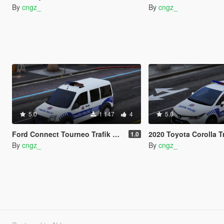
By
cngz_
By
cngz_
5.0
1 147
4
5.0
Ford Connect Tourneo Trafik Polisi Turkish
2020 Toyota Corolla Trafik Po
1.0
By
cngz_
By
cngz_