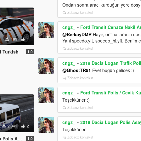
Ondan sonra aracı kurduğun yere dosyan
Zobacz kontekst
cngz_
»
Ford Transit Cenaze Nakil Ar
@BerkayDMR
Hayır, orijinal aracın do
489
4
Yani speedo.yft, speedo_hi.yft. Benim 
Zobacz kontekst
i Turkish
1.0
cngz_
»
2018 Dacia Logan Trafik Polis
@GhostTR51
Evet bugün gelicek :)
Zobacz kontekst
cngz_
»
Ford Transit Polis / Cevik K
Teşekkürler :)
Zobacz kontekst
cngz_
»
2018 Dacia Logan Polis Asayi
2 841
2
Teşekkürler.
Zobacz kontekst
ayis Turkish
1.0