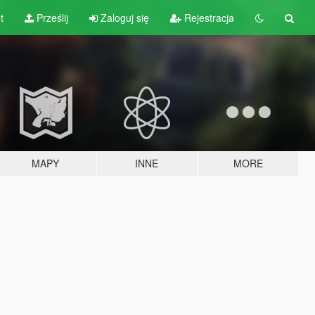
t
Prześlij
Zaloguj się
Rejestracja
MAPY
INNE
MORE