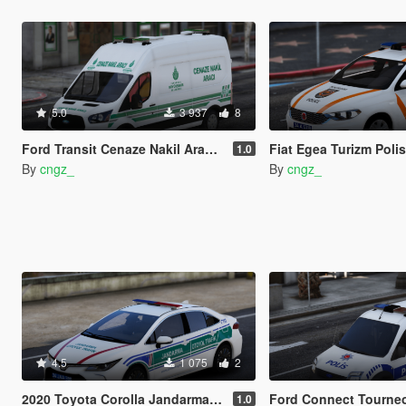
5.0
3 937
8
Ford Transit Cenaze Nakil Araci Turkish | ELS
Fiat Egea Turizm Polis
1.0
By
cngz_
By
cngz_
4.5
1 075
2
2020 Toyota Corolla Jandarma Otoyol Trafik Turkish
Ford Connect Tourneo Polis As
1.0