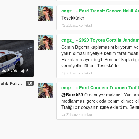
cngz_
»
Ford Transit Cenaze Nakil Ar
Teşekkürler
Zobacz kontekst
cngz_
»
2020 Toyota Corolla Jandarm
Semih Biçer'in kaplamasını biliyorum v
yakın olması niyetiyle benim tarafımdan s
Plakalarda aynı değil. Ben her kapladığı
vermiyelim lütfen. Teşekkürler.
5 498
6
Zobacz kontekst
lisi Turkish
1.0
cngz_
»
Ford Connect Tourneo Trafik
@Burak33
O olmuyor malesef. Yani ara
modlanması gerek oda benim elimde ola
Trafiği bir dosyanın içine eklerdim. Ben
Zobacz kontekst