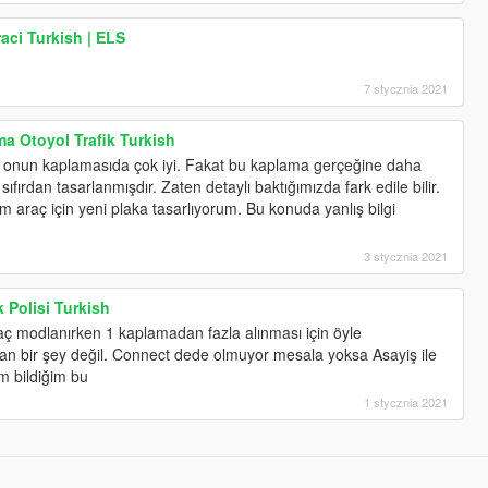
aci Turkish | ELS
7 stycznia 2021
a Otoyol Trafik Turkish
e onun kaplamasıda çok iyi. Fakat bu kaplama gerçeğine daha
ıfırdan tasarlanmışdır. Zaten detaylı baktığımızda fark edile bilir.
m araç için yeni plaka tasarlıyorum. Bu konuda yanlış bilgi
3 stycznia 2021
 Polisi Turkish
ç modlanırken 1 kaplamadan fazla alınması için öyle
n bir şey değil. Connect dede olmuyor mesala yoksa Asayiş ile
im bildiğim bu
1 stycznia 2021