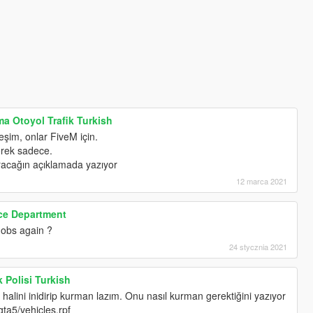
a Otoyol Trafik Turkish
şim, onlar FiveM için.
erek sadece.
acağın açıklamada yazıyor
12 marca 2021
ice Department
obs again ?
24 stycznia 2021
 Polisi Turkish
halini inidirip kurman lazım. Onu nasıl kurman gerektiğini yazıyor
ta5/vehicles.rpf