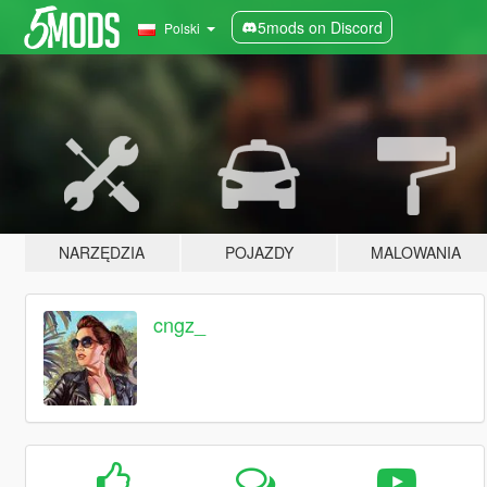
5mods on Discord
Polski
NARZĘDZIA
POJAZDY
MALOWANIA
cngz_