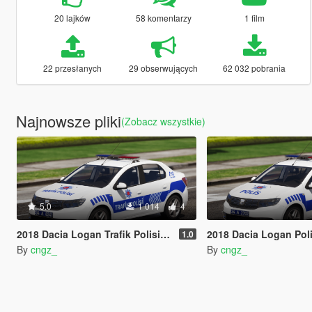
20 lajków
58 komentarzy
1 film
22 przesłanych
29 obserwujących
62 032 pobrania
Najnowsze pliki
(Zobacz wszystkie)
5.0
1 014
4
2018 Dacia Logan Trafik Polisi [Reflektif] Turkish
2018 Dacia Logan Polis Asayis [Refle
1.0
By
cngz_
By
cngz_