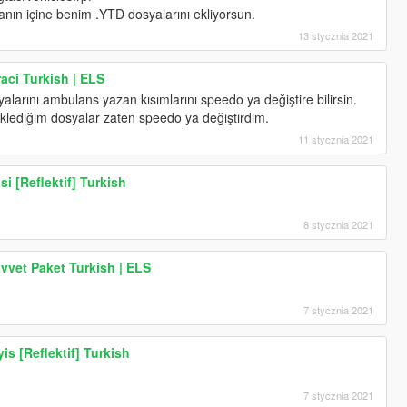
ın içine benim .YTD dosyalarını ekliyorsun.
13 stycznia 2021
aci Turkish | ELS
syalarını ambulans yazan kısımlarını speedo ya değiştire bilirsin.
eklediğim dosyalar zaten speedo ya değiştirdim.
11 stycznia 2021
i [Reflektif] Turkish
8 stycznia 2021
uvvet Paket Turkish | ELS
7 stycznia 2021
s [Reflektif] Turkish
7 stycznia 2021