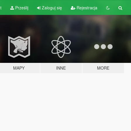
t
Prześlij
Zaloguj się
Rejestracja
MAPY
INNE
MORE