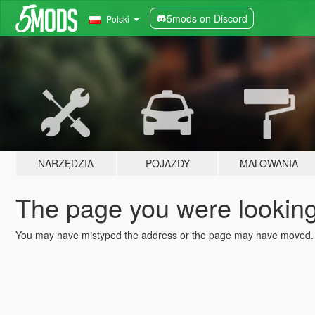
5mods on Discord
Polski
NARZĘDZIA
POJAZDY
MALOWANIA
The page you were looking 
You may have mistyped the address or the page may have moved.