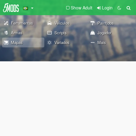
Show Adult
Login
Ferramentas
Veículos
Paintjobs
Armas
Scripts
Jogador
Mapas
Variados
Mais