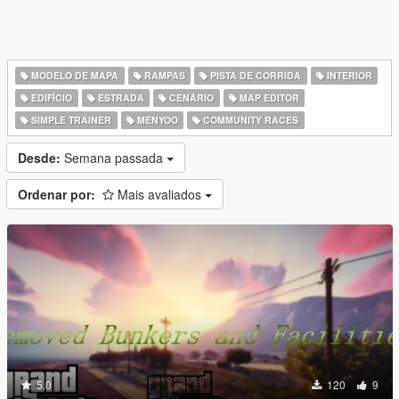
MODELO DE MAPA
RAMPAS
PISTA DE CORRIDA
INTERIOR
EDIFÍCIO
ESTRADA
CENÁRIO
MAP EDITOR
SIMPLE TRAINER
MENYOO
COMMUNITY RACES
Desde:
Semana passada
Ordenar por:
Mais avaliados
5.0
120
9