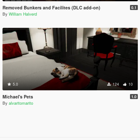
Removed Bunkers and Facilites (DLC add-on)
0.1
By
William Halverd
5.0
124
10
Michael's Pets
1.0
By
alvaritomarito