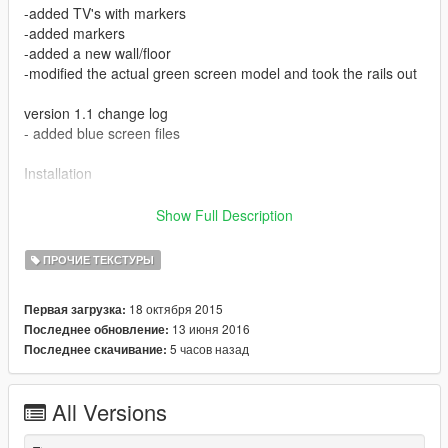
-added TV's with markers
-added markers
-added a new wall/floor
-modified the actual green screen model and took the rails out
version 1.1 change log
- added blue screen files
Installation
You require to have Open IV in order to use this.
Show Full Description
If you're not familiar with Open IV, I suggest watching a tutorial
on how to install files.
ПРОЧИЕ ТЕКСТУРЫ
Please see each of the downloaded folders README to see
18 октября 2015
Первая загрузка:
where the files go.
13 июня 2016
Последнее обновление:
5 часов назад
Последнее скачивание:
Use with any trainer that loads objects, I load it with GTA Map
Editor https://www.gta5-mods.com/scripts/map-editor
All Versions