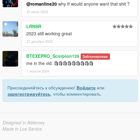
@romanline20
why tf would anyone want that shit ?
25 июня 2023
LRNSR
2023 still working great
27 декабря 2023
BTEXEPRO_Scorpion126
Заблокирован
me in the vid: 🗿🗿🗿🗿🗿🗿🗿🗿🗿
1 апреля 2024
Присоединяйтесь к обсуждению!
Войдите
или
зарегистрируйтесь
, чтобы комментировать.
Designed in Alderney
Made in Los Santos