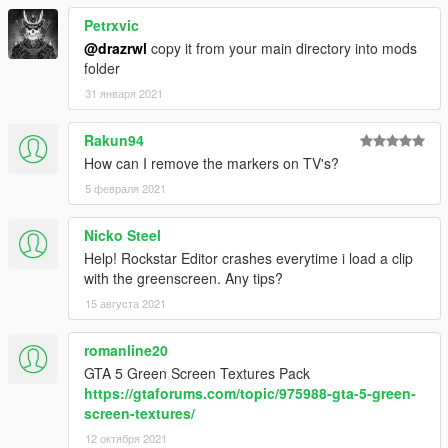
Petrxvic
@drazrwl
copy it from your main directory into mods
folder
31 января 2021
Rakun94
How can I remove the markers on TV's?
5 февраля 2021
Nicko Steel
Help! Rockstar Editor crashes everytime i load a clip
with the greenscreen. Any tips?
15 августа 2021
romanline20
GTA 5 Green Screen Textures Pack
https://gtaforums.com/topic/975988-gta-5-green-
screen-textures/
12 октября 2021