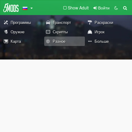
Show Adult
Войти
Программы
Транспорт
Раскраски
Оружие
Скрипты
Игрок
Карта
Разное
Больше