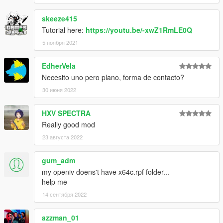
skeeze415
Tutorial here:
https://youtu.be/-xwZ1RmLE0Q
5 ноября 2021
EdherVela
Necesito uno pero plano, forma de contacto?
30 июня 2022
HXV SPECTRA
Really good mod
23 августа 2022
gum_adm
my openiv doens't have x64c.rpf folder...
help me
14 сентября 2022
azzman_01