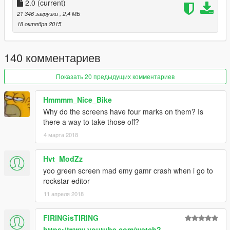
2.0
(current)
21 346 загрузки
, 2,4 МБ
18 октября 2015
140 комментариев
Показать 20 предыдущих комментариев
Hmmmm_Nice_Bike
Why do the screens have four marks on them? Is
there a way to take those off?
4 марта 2018
Hvt_ModZz
yoo green screen mad emy gamr crash when i go to
rockstar editor
11 апреля 2018
FIRINGisTIRING
https://www.youtube.com/watch?