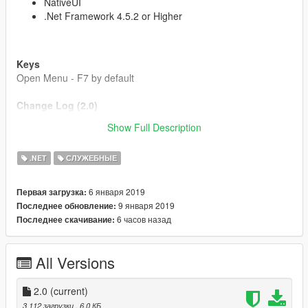
NativeUI
.Net Framework 4.5.2 or Higher
Keys
Open Menu - F7 by default
Change Log (2.0)
Updated vehicle spawning code
Show Full Description
Equip / Put Away Equipment
Quick Enable Fire Fighter
.NET
СЛУЖЕБНЫЕ
Updated Vehicle Options
6 января 2019
Первая загрузка:
9 января 2019
Последнее обновление:
6 часов назад
Последнее скачивание:
All Versions
2.0
(current)
3 112 загрузки
, 6,0 КБ