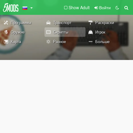
Show Adult
Войти
Программы
Транспорт
Раскраски
Оружие
Скрипты
Игрок
Карта
Разное
Больше