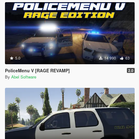
5.0
14 990
63
PoliceMenu V [RAGE REVAMP]
2.0
By
Abel Software