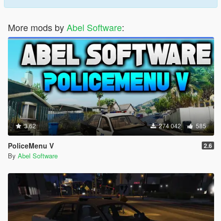
More mods by
Abel Software
:
3.62
274 042
585
PoliceMenu V
2.6
By
Abel Software