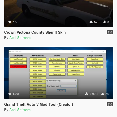
5.0
572
5
Crown Victoria County Sheriff Skin
2.0
By
Abel Software
4.83
7 973
50
Grand Theft Auto V Mod Tool (Creator)
7.0
By
Abel Software