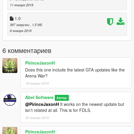
11 января 2019
1.0
387 загрузки
, 1,5 МБ
6 января 2019
6 комментариев
PirinceJaxonH
Does this one include the latest GTA updates like the
Arena War?
18 января 2019
Abel Software
Автор
@PirinceJaxonH
It works on the newest update but
isn’t related at all. This is for FDLS.
20 января 2019
PirinceJaxonH