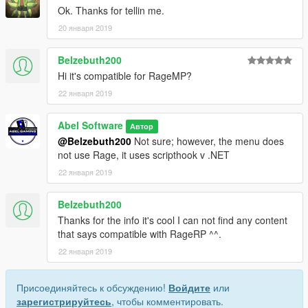
Ok. Thanks for tellin me.
20 января 2019
Belzebuth200
Hi it's compatible for RageMP?
22 января 2019
Abel Software
Автор
@Belzebuth200
Not sure; however, the menu does
not use Rage, it uses scripthook v .NET
22 января 2019
Belzebuth200
Thanks for the info it's cool I can not find any content
that says compatible with RageRP ^^.
22 января 2019
Присоединяйтесь к обсуждению!
Войдите
или
зарегистрируйтесь
, чтобы комментировать.