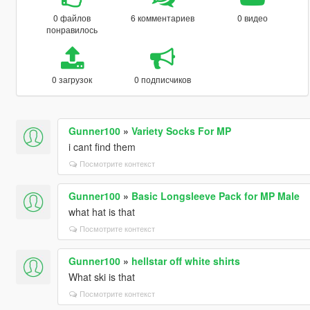
0 файлов
6 комментариев
0 видео
понравилось
0 загрузок
0 подписчиков
Gunner100
»
Variety Socks For MP
i cant find them
Посмотрите контекст
Gunner100
»
Basic Longsleeve Pack for MP Male
what hat is that
Посмотрите контекст
Gunner100
»
hellstar off white shirts
What ski is that
Посмотрите контекст