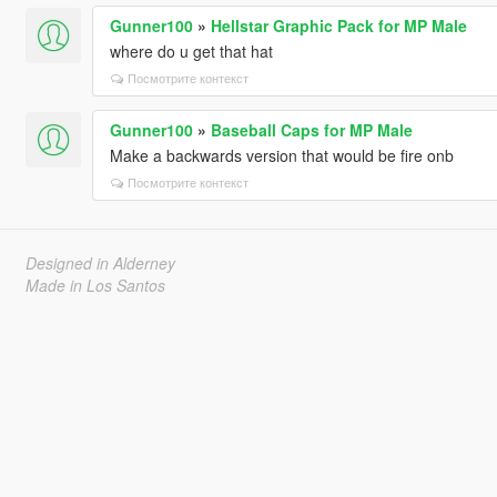
Gunner100
»
Hellstar Graphic Pack for MP Male
where do u get that hat
Посмотрите контекст
Gunner100
»
Baseball Caps for MP Male
Make a backwards version that would be fire onb
Посмотрите контекст
Designed in Alderney
Made in Los Santos