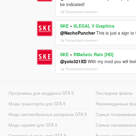
be indicated!
Посмотрите контекст
SKE
»
IILEGAL V Graphics
@NachoPuncher
This is just a sign to
Посмотрите контекст
SKE
»
R✪alistic Rain [HD]
@yolo321XD
With my mod you will feel 
Посмотрите контекст
Программы для моддинга GTA 5
Последние файлы
Моды транспорта для GTA 5
Рекомендуемые фа
Моды автомобильных раскрасок GTA 5
Самые понравивши
Моды оружия для GTA 5
Самые скачиваемы
Скриптовые моды для GTA 5
Высоко оцениваем