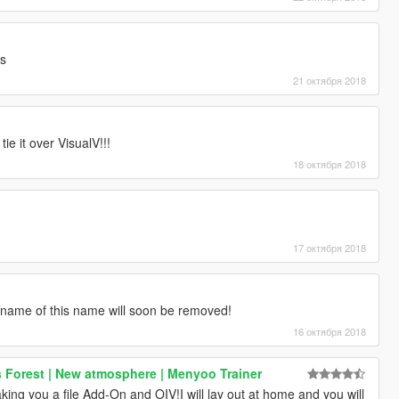
ds
21 октября 2018
tie it over VisualV!!!
18 октября 2018
17 октября 2018
he name of this name will soon be removed!
16 октября 2018
 Forest | New atmosphere | Menyoo Trainer
king you a file Add-On and OIV!I will lay out at home and you will