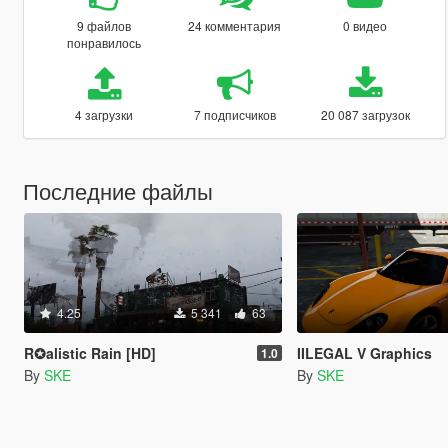
9 файлов
24 комментария
0 видео
понравилось
4 загрузки
7 подписчиков
20 087 загрузок
Последние файлы
4.25
5 341
63
R✪alistic Rain [HD]
IILEGAL V Graphics
1.0
By
SKE
By
SKE