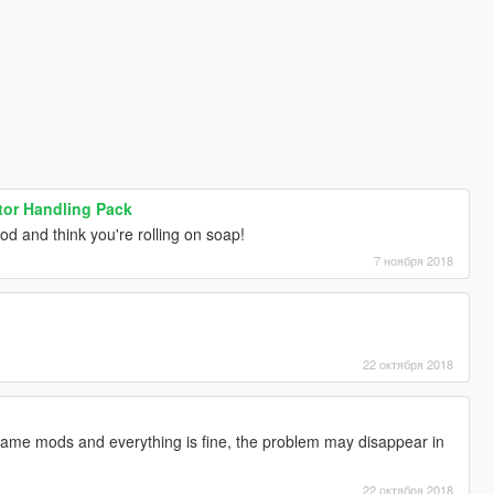
tor Handling Pack
d and think you're rolling on soap!
7 ноября 2018
22 октября 2018
 same mods and everything is fine, the problem may disappear in
22 октября 2018