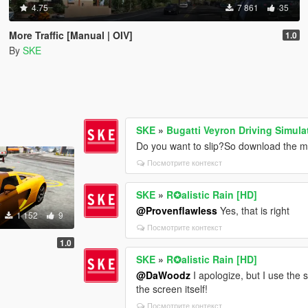
4.75
7 861
35
More Traffic [Manual | OIV]
1.0
By
SKE
SKE
»
Bugatti Veyron Driving Simula
Do you want to slip?So download the mo
Посмотрите контекст
SKE
»
R✪alistic Rain [HD]
@Provenflawless
Yes, that is right
1 152
9
Посмотрите контекст
1.0
SKE
»
R✪alistic Rain [HD]
@DaWoodz
I apologize, but I use the
the screen itself!
Посмотрите контекст