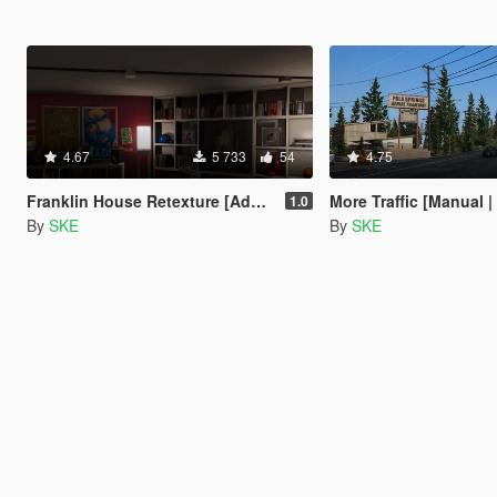
4.67
5 733
54
4.75
Franklin House Retexture [Add-On | Manual | OIV]
More Traffic [Manual |
1.0
By
SKE
By
SKE