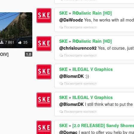
SKE
»
R✪alistic Rain [HD]
@DaWoodz
Yes, he works with all mo
Посмотрите контекст
SKE
»
R✪alistic Rain [HD]
7 861
35
@chrislourenco92
Yes, of course, just 
 OIV]
1.0
Посмотрите контекст
SKE
»
IILEGAL V Graphics
@BlomstDK
:))
Посмотрите контекст
SKE
»
IILEGAL V Graphics
@BlomstDK
I still think what to put t
Посмотрите контекст
SKE
»
[2.0 RELEASED] Sandy Shores
@Domac
I want to offer you help by ma