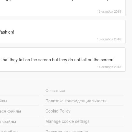
16 октября 2018
 fashion!
15 октября 2018
that they fall on the screen but they do not fall on the screen!
14 октября 2018
Связаться
йлы
Политика конфиденциальности
еся файлы
Cookie Policy
е файлы
Manage cookie settings
ые файлы
Правила пользования