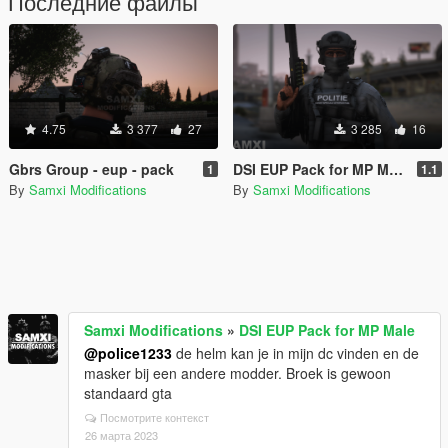
Последние файлы
4.75
3 377
27
3 285
16
Gbrs Group - eup - pack
DSI EUP Pack for MP Male
1
1.1
By
Samxi Modifications
By
Samxi Modifications
Samxi Modifications
»
DSI EUP Pack for MP Male
@police1233
de helm kan je in mijn dc vinden en de
masker bij een andere modder. Broek is gewoon
standaard gta
Посмотрите контекст
26 марта 2023