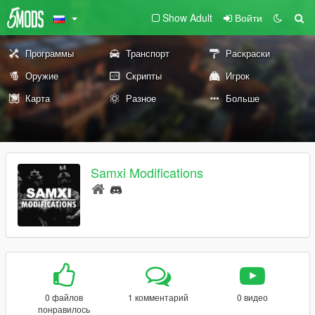
Show Adult
Войти
Программы
Транспорт
Раскраски
Оружие
Скрипты
Игрок
Карта
Разное
Больше
Samxi Modifications
0 файлов
1 комментарий
0 видео
понравилось