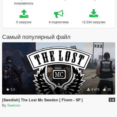
понравилось
5 загрузок
4 подписчика
12 234 загрузки
Самый популярный файл
5.0
6 476
20
[Swedish] The Lost Mc Sweden [ Fivem - SP ]
1.0
By
Swetoon