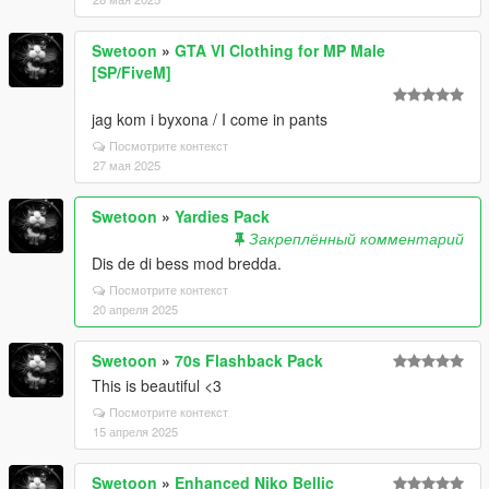
Swetoon
»
GTA VI Clothing for MP Male
[SP/FiveM]
jag kom i byxona / I come in pants
Посмотрите контекст
27 мая 2025
Swetoon
»
Yardies Pack
Закреплённый комментарий
Dis de di bess mod bredda.
Посмотрите контекст
20 апреля 2025
Swetoon
»
70s Flashback Pack
This is beautiful <3
Посмотрите контекст
15 апреля 2025
Swetoon
»
Enhanced Niko Bellic