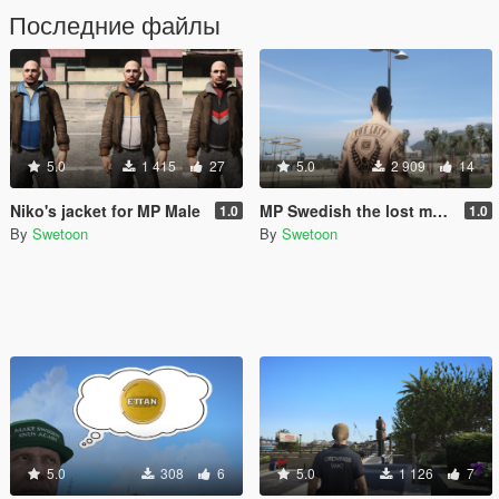
Последние файлы
5.0
1 415
27
5.0
2 909
14
Niko's jacket for MP Male
MP Swedish the lost mc tattoo
1.0
1.0
By
Swetoon
By
Swetoon
5.0
308
6
5.0
1 126
7