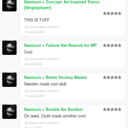
Swetoon
»
Concept Art Inspired Trevor
[Singleplayer]
THIS IS TUFF
Посмотрите контекст
14 июня 2026
Swetoon
»
Fedora Hat Rework for MP
Cool
Посмотрите контекст
24 мая 2026
Swetoon
»
Better Hockey Masks
Sweden mask cool skål
Посмотрите контекст
17 июня 2025
Swetoon
»
Boobie Ike Bomber
Oh lawd, Clutit made another one!
Посмотрите контекст
28 мая 2025