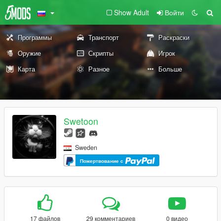
Show Adult
Войти
Программы
Транспорт
Раскраски
Оружие
Скрипты
Игрок
Карта
Разное
Больше
Swetoon
Sweden
Пожертвование с
17 файлов
29 комментариев
0 видео