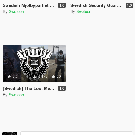
Swedish Mjölbypartiet Make Sweden Snus Again
Swedish Security Guard [Ordningsvakt] - [ Sp - Fivem ]
1.0
1.0
By
Swetoon
By
Swetoon
5.0
6 476
20
[Swedish] The Lost Mc Sweden [ Fivem - SP ]
1.0
By
Swetoon