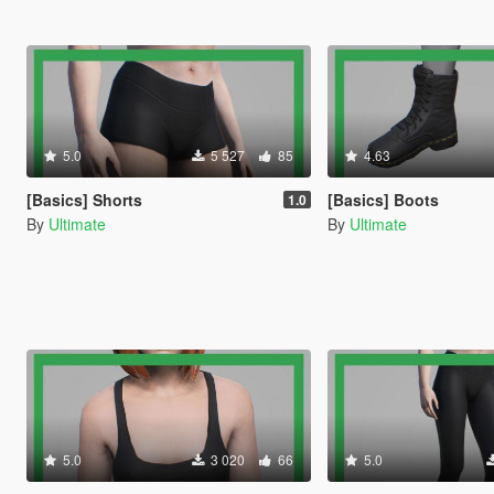
5.0
5 527
85
4.63
[Basics] Shorts
[Basics] Boots
1.0
By
Ultimate
By
Ultimate
5.0
3 020
66
5.0