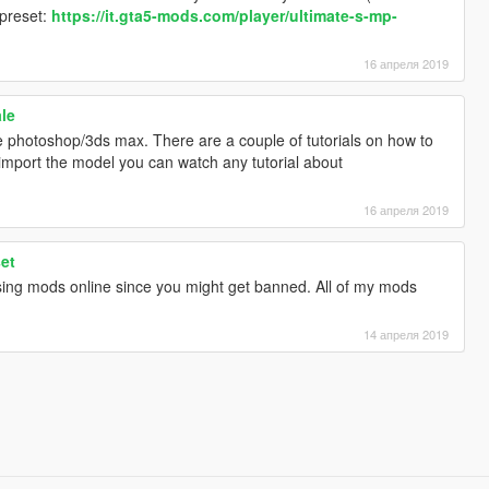
 preset:
https://it.gta5-mods.com/player/ultimate-s-mp-
16 апреля 2019
ale
se photoshop/3ds max. There are a couple of tutorials on how to
import the model you can watch any tutorial about
16 апреля 2019
set
ing mods online since you might get banned. All of my mods
14 апреля 2019