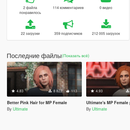
2 файла
114 комментариев
0 видео
понравилось
22 загрузки
359 подписчиков
212 005 загрузок
Последние файлы
(Показать всё)
4.83
8 822
113
4.93
Better Pink Hair for MP Female
Ultimate's MP Female 
By
Ultimate
By
Ultimate