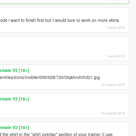
s i want to finish first but I would love to work on more skirts
7 июля 2019
7 июля 2019
emale V2 [18+]
/entries/icons/mobile/000/028/720/t3qkhrohrh321.jpg
16 апреля 2019
emale V2 [18+]
16 апреля 2019
emale V2 [18+]
the shirt in the "shirt overlay" section of your trainer (I use