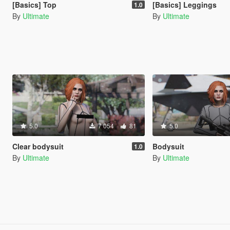
[Basics] Top
[Basics] Leggings
1.0
By
Ultimate
By
Ultimate
5.0
7 054
81
5.0
Clear bodysuit
Bodysuit
1.0
By
Ultimate
By
Ultimate