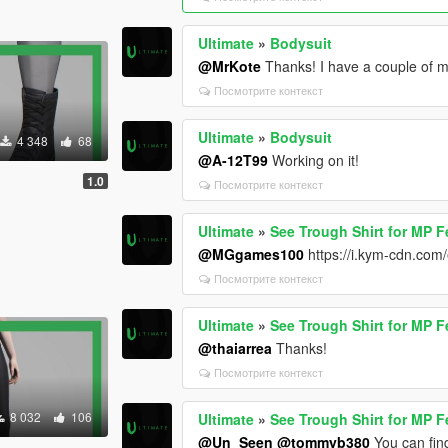
Ultimate
»
Bodysuit
@MrKote
Thanks! I have a couple of mod
Посмотрите контекст
Ultimate
»
Bodysuit
4 348
68
@A-12T99
Working on it!
1.0
Посмотрите контекст
Ultimate
»
See Trough Shirt for MP F
@MGgames100
https://i.kym-cdn.com
Посмотрите контекст
Ultimate
»
See Trough Shirt for MP F
@thaiarrea
Thanks!
Посмотрите контекст
8 032
106
Ultimate
»
See Trough Shirt for MP F
@Un_Seen
@tommyb380
You can find 