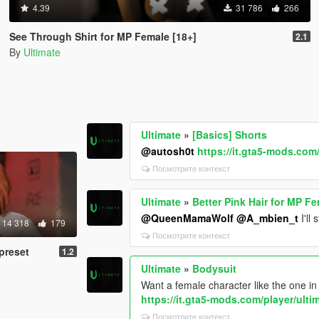
4.39
31 786
266
See Through Shirt for MP Female [18+]
2.1
By
Ultimate
Ultimate
»
[Basics] Shorts
@autosh0t
https://it.gta5-mods.com
Посмотрите контекст
Ultimate
»
Better Pink Hair for MP F
@QueenMamaWolf
@A_mbien_t
I'll 
14 318
179
Посмотрите контекст
preset
1.2
Ultimate
»
Bodysuit
Want a female character like the one i
https://it.gta5-mods.com/player/ult
Посмотрите контекст