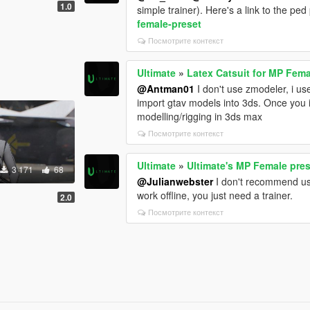
1.0
simple trainer). Here's a link to the ped
female-preset
Посмотрите контекст
Ultimate
»
Latex Catsuit for MP Fem
@Antman01
I don't use zmodeler, i u
import gtav models into 3ds. Once you 
modelling/rigging in 3ds max
Посмотрите контекст
Ultimate
»
Ultimate's MP Female pre
3 171
68
@Julianwebster
I don't recommend us
work offline, you just need a trainer.
2.0
Посмотрите контекст