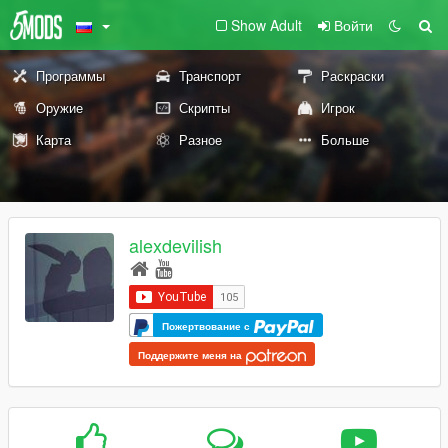
Show Adult
Войти
Программы
Транспорт
Раскраски
Оружие
Скрипты
Игрок
Карта
Разное
Больше
alexdevilish
Пожертвование с
Поддержите меня на