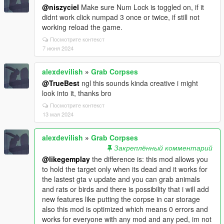
@niszyciel
Make sure Num Lock is toggled on, if it
didnt work click numpad 3 once or twice, if still not
working reload the game.
Посмотрите контекст
7 июня 2024
alexdevilish
»
Grab Corpses
@TrueBest
ngl this sounds kinda creative i might
look into it, thanks bro
Посмотрите контекст
13 мая 2024
alexdevilish
»
Grab Corpses
Закреплённый комментарий
@likegemplay
the difference is: this mod allows you
to hold the target only when its dead and it works for
the lastest gta v update and you can grab animals
and rats or birds and there is possibility that i will add
new features like putting the corpse in car storage
also this mod is optimized which means 0 errors and
works for everyone with any mod and any ped, im not