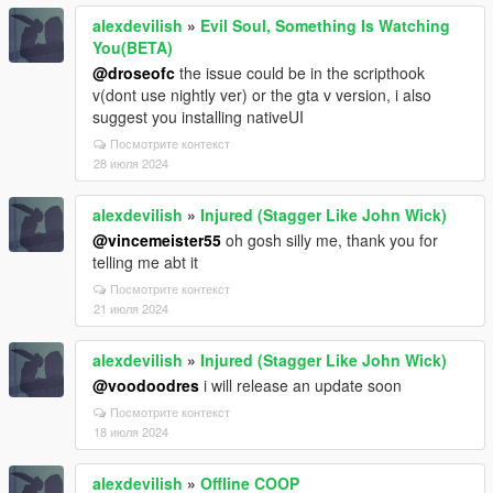
alexdevilish
»
Evil Soul, Something Is Watching
You(BETA)
@droseofc
the issue could be in the scripthook
v(dont use nightly ver) or the gta v version, i also
suggest you installing nativeUI
Посмотрите контекст
28 июля 2024
alexdevilish
»
Injured (Stagger Like John Wick)
@vincemeister55
oh gosh silly me, thank you for
telling me abt it
Посмотрите контекст
21 июля 2024
alexdevilish
»
Injured (Stagger Like John Wick)
@voodoodres
i will release an update soon
Посмотрите контекст
18 июля 2024
alexdevilish
»
Offline COOP