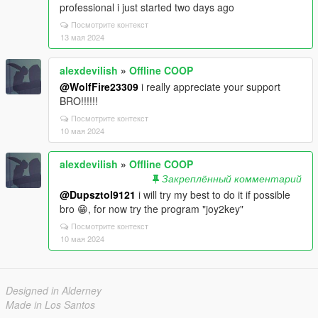
professional i just started two days ago
Посмотрите контекст
13 мая 2024
alexdevilish
»
Offline COOP
@WolfFire23309
i really appreciate your support
BRO!!!!!!
Посмотрите контекст
10 мая 2024
alexdevilish
»
Offline COOP
Закреплённый комментарий
@Dupsztol9121
i will try my best to do it if possible
bro 😁, for now try the program "joy2key"
Посмотрите контекст
10 мая 2024
Designed in Alderney
Made in Los Santos