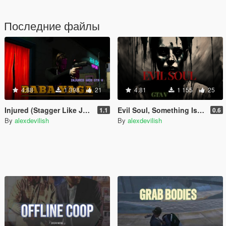
Последние файлы
4.88
1 398
21
4.81
1 155
25
Injured (Stagger Like John Wick)
Evil Soul, Something Is Watching You(BETA)
1.1
0.6
By
alexdevilish
By
alexdevilish