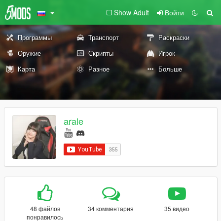
Show Adult
Войти
Программы
Транспорт
Раскраски
Оружие
Скрипты
Игрок
Карта
Разное
Больше
arale
48 файлов
34 комментария
35 видео
понравилось