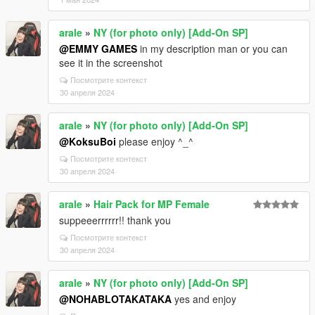
arale
»
NY (for photo only) [Add-On SP]
@EMMY GAMES
in my description man or you can
see it in the screenshot
Посмотрите контекст
30 апреля 2024
arale
»
NY (for photo only) [Add-On SP]
@KoksuBoi
please enjoy ^_^
Посмотрите контекст
30 апреля 2024
arale
»
Hair Pack for MP Female
suppeeerrrrrr!! thank you
Посмотрите контекст
30 апреля 2024
arale
»
NY (for photo only) [Add-On SP]
@NOHABLOTAKATAKA
yes and enjoy