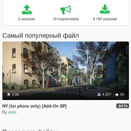
3 загрузки
16 подписчиков
9 192 загрузки
Самый популярный файл
4.96
4 207
66
NY (for photo only) [Add-On SP]
.BETA
By
arale