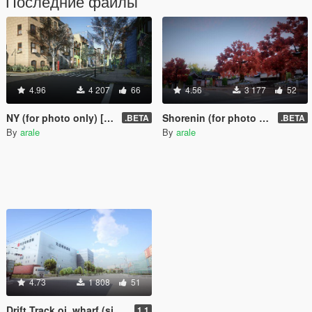
Последние файлы
4.96
4 207
66
4.56
3 177
52
NY (for photo only) [Add-On SP]
Shorenin (for photo only) [Add-On SP]
.BETA
.BETA
By
arale
By
arale
4.73
1 808
51
Drift Track oi_wharf (singleplayer)
1.1