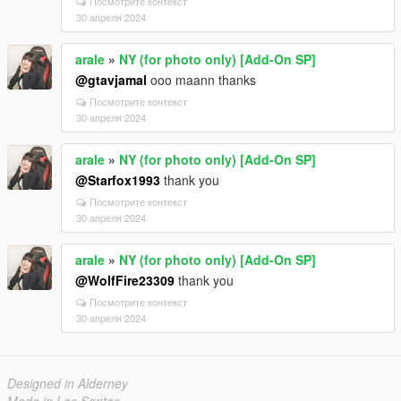
Посмотрите контекст
30 апреля 2024
arale
»
NY (for photo only) [Add-On SP]
@gtavjamal
ooo maann thanks
Посмотрите контекст
30 апреля 2024
arale
»
NY (for photo only) [Add-On SP]
@Starfox1993
thank you
Посмотрите контекст
30 апреля 2024
arale
»
NY (for photo only) [Add-On SP]
@WolfFire23309
thank you
Посмотрите контекст
30 апреля 2024
Designed in Alderney