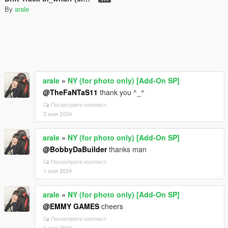
By
arale
arale
»
NY (for photo only) [Add-On SP]
@TheFaNTaS11
thank you ^_^
Посмотрите контекст
2 мая 2024
arale
»
NY (for photo only) [Add-On SP]
@BobbyDaBuilder
thanks man
Посмотрите контекст
1 мая 2024
arale
»
NY (for photo only) [Add-On SP]
@EMMY GAMES
cheers
Посмотрите контекст
1 мая 2024