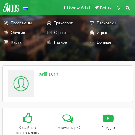
Show Adult
Войти
Программы
Транспорт
Раскраски
Оружие
Скрипты
Игрок
Карта
Разное
Больше
arilius11
0 файлов
1 комментарий
0 видео
понравилось