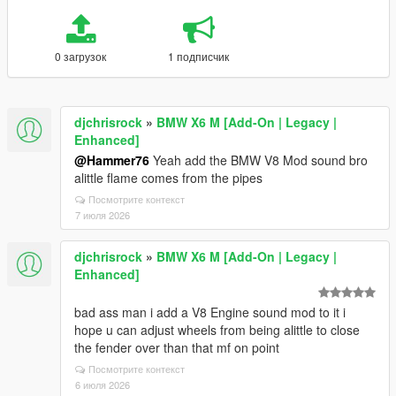
0 загрузок
1 подписчик
djchrisrock
»
BMW X6 M [Add-On | Legacy |
Enhanced]
@Hammer76
Yeah add the BMW V8 Mod sound bro
alittle flame comes from the pipes
Посмотрите контекст
7 июля 2026
djchrisrock
»
BMW X6 M [Add-On | Legacy |
Enhanced]
bad ass man i add a V8 Engine sound mod to it i
hope u can adjust wheels from being alittle to close
the fender over than that mf on point
Посмотрите контекст
6 июля 2026