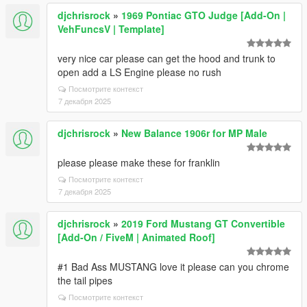
djchrisrock
»
1969 Pontiac GTO Judge [Add-On |
VehFuncsV | Template]
very nice car please can get the hood and trunk to
open add a LS Engine please no rush
Посмотрите контекст
7 декабря 2025
djchrisrock
»
New Balance 1906r for MP Male
please please make these for franklin
Посмотрите контекст
7 декабря 2025
djchrisrock
»
2019 Ford Mustang GT Convertible
[Add-On / FiveM | Animated Roof]
#1 Bad Ass MUSTANG love it please can you chrome
the tail pipes
Посмотрите контекст