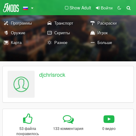
Show Adult
Войти
Программы
Транспорт
Раскраски
Оружие
Скрипты
Игрок
Карта
Разное
Больше
djchrisrock
53 файла
133 комментария
0 видео
понравилось