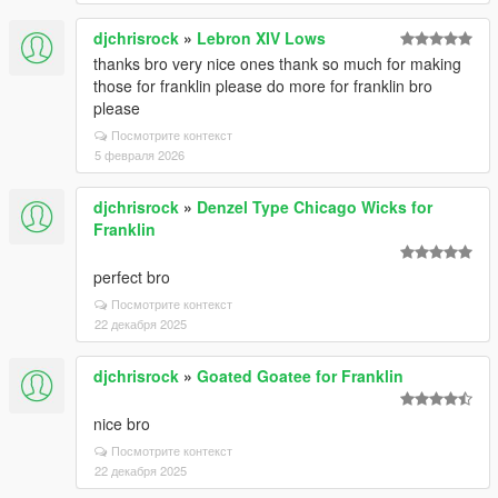
djchrisrock
»
Lebron XIV Lows
thanks bro very nice ones thank so much for making
those for franklin please do more for franklin bro
please
Посмотрите контекст
5 февраля 2026
djchrisrock
»
Denzel Type Chicago Wicks for
Franklin
perfect bro
Посмотрите контекст
22 декабря 2025
djchrisrock
»
Goated Goatee for Franklin
nice bro
Посмотрите контекст
22 декабря 2025