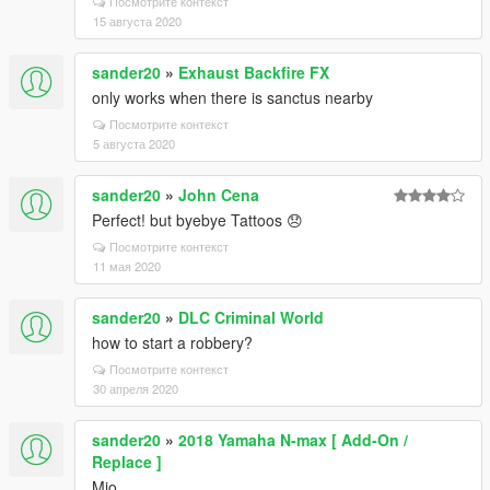
Посмотрите контекст
15 августа 2020
sander20
»
Exhaust Backfire FX
only works when there is sanctus nearby
Посмотрите контекст
5 августа 2020
sander20
»
John Cena
Perfect! but byebye Tattoos 😞
Посмотрите контекст
11 мая 2020
sander20
»
DLC Criminal World
how to start a robbery?
Посмотрите контекст
30 апреля 2020
sander20
»
2018 Yamaha N-max [ Add-On /
Replace ]
Mio