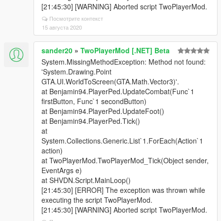
[21:45:30] [WARNING] Aborted script TwoPlayerMod.
Посмотрите контекст
15 августа 2020
sander20
»
TwoPlayerMod [.NET] Beta
System.MissingMethodException: Method not found:
'System.Drawing.Point
GTA.UI.WorldToScreen(GTA.Math.Vector3)'.
at Benjamin94.PlayerPed.UpdateCombat(Func`1
firstButton, Func`1 secondButton)
at Benjamin94.PlayerPed.UpdateFoot()
at Benjamin94.PlayerPed.Tick()
at
System.Collections.Generic.List`1.ForEach(Action`1
action)
at TwoPlayerMod.TwoPlayerMod_Tick(Object sender,
EventArgs e)
at SHVDN.Script.MainLoop()
[21:45:30] [ERROR] The exception was thrown while
executing the script TwoPlayerMod.
[21:45:30] [WARNING] Aborted script TwoPlayerMod.