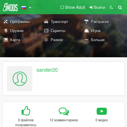
Show Adult
Войти
Программы
Транспорт
Раскраски
Оружие
Скрипты
Игрок
Карта
Разное
Больше
sander20
0 файлов
12 комментариев
0 видео
понравилось