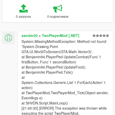
0 загрузок
0 подписчиков
sander20
»
TwoPlayerMod [.NET]
System.MissingMethodException: Method not found:
'System.Drawing.Point
GTA.UI.WorldToScreen(GTA.Math.Vector3)'.
at Benjamin94.PlayerPed.UpdateCombat(Func`1
firstButton, Func`1 secondButton)
at Benjamin94.PlayerPed.UpdateFoot()
at Benjamin94.PlayerPed.Tick()
at
System.Collections.Generic.List`1.ForEach(Action`1
action)
at TwoPlayerMod.TwoPlayerMod_Tick(Object sender,
EventArgs e)
at SHVDN.Script.MainLoop()
[21:45:30] [ERROR] The exception was thrown while
executing the script TwoPlayerMod.