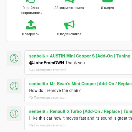
0 файлов
38 комментариев
0 видео
понравилось
0 загрузок
0 подписчиков
senbei6
»
AUSTIN Mini Cooper S [Add-On | Tuning |
@JohnFromGWN
Thank you
Посмотрите контекст
senbei6
»
Mr. Bean's Mini Cooper [Add-On / Replac
How do I remove the chair?
Посмотрите контекст
senbei6
»
Renault 5 Turbo [Add-On / Replace | Tuni
I like this car how it moves fast and its sound is great t
Посмотрите контекст