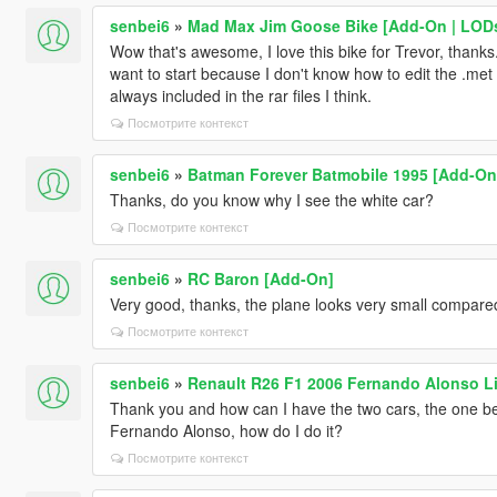
senbei6
»
Mad Max Jim Goose Bike [Add-On | LOD
Wow that's awesome, I love this bike for Trevor, thanks
want to start because I don't know how to edit the .met 
always included in the rar files I think.
Посмотрите контекст
senbei6
»
Batman Forever Batmobile 1995 [Add-On
Thanks, do you know why I see the white car?
Посмотрите контекст
senbei6
»
RC Baron [Add-On]
Very good, thanks, the plane looks very small compared
Посмотрите контекст
senbei6
»
Renault R26 F1 2006 Fernando Alonso Li
Thank you and how can I have the two cars, the one b
Fernando Alonso, how do I do it?
Посмотрите контекст