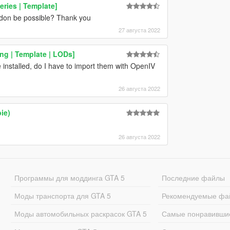
ries | Template]
addon be possible? Thank you
27 августа 2022
ng | Template | LODs]
installed, do I have to import them with OpenIV
26 августа 2022
ie)
26 августа 2022
Программы для моддинга GTA 5
Последние файлы
Моды транспорта для GTA 5
Рекомендуемые фа
Моды автомобильных раскрасок GTA 5
Самые понравивши