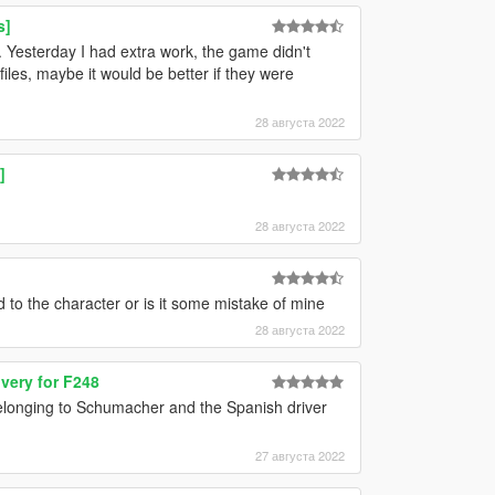
s]
. Yesterday I had extra work, the game didn't
files, maybe it would be better if they were
28 августа 2022
]
28 августа 2022
 to the character or is it some mistake of mine
28 августа 2022
very for F248
elonging to Schumacher and the Spanish driver
27 августа 2022