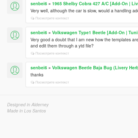
senbei6
»
1965 Shelby Cobra 427 A/C [Add-On | Live
Very well, although the car is slow, would a handling 
Посмотрите контекст
senbei6
»
Volkswagen Type1 Beetle [Add-On | Tuni
Very good a doubt that I am new how the templates are 
and edit them through a ytd file?
Посмотрите контекст
senbei6
»
Volkswagen Beetle Baja Bug (Livery Herb
thanks
Посмотрите контекст
Designed in Alderney
Made in Los Santos