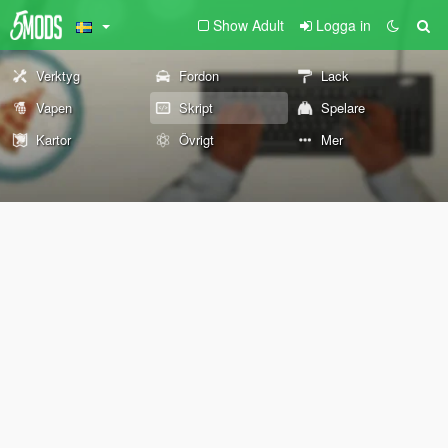
Show Adult
Logga in
Verktyg
Fordon
Lack
Vapen
Skript
Spelare
Kartor
Övrigt
Mer