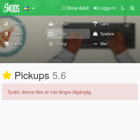
Show Adult
Logga in
Verktyg
Fordon
Lack
Vapen
Skript
Spelare
Kartor
Övrigt
Mer
Pickups
5.6
Tyvärr, denna filen är inte längre tillgänglig.