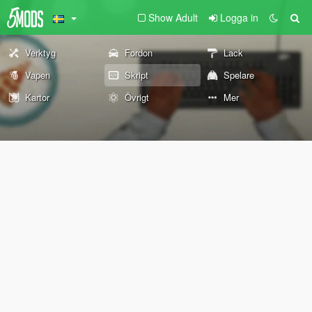
Show Adult
Logga in
Verktyg
Fordon
Lack
Vapen
Skript
Spelare
Kartor
Övrigt
Mer