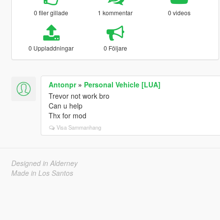
0 filer gillade
1 kommentar
0 videos
0 Uppladdningar
0 Följare
Antonpr
»
Personal Vehicle [LUA]
Trevor not work bro
Can u help
Thx for mod
Visa Sammanhang
Designed in Alderney
Made in Los Santos