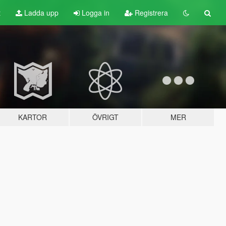
t
Ladda upp
Logga in
Registrera
KARTOR
ÖVRIGT
MER