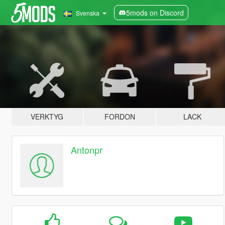
5mods on Discord
Svenska
VERKTYG
FORDON
LACK
Antonpr