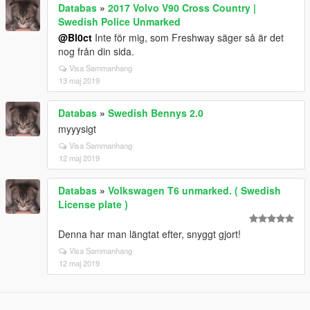
Databas
»
2017 Volvo V90 Cross Country |
Swedish Police Unmarked
@Bl0ct
Inte för mig, som Freshway säger så är det
nog från din sida.
Visa Sammanhang
13 maj 2019
Databas
»
Swedish Bennys 2.0
myyysigt
Visa Sammanhang
12 maj 2019
Databas
»
Volkswagen T6 unmarked. ( Swedish
License plate )
Denna har man längtat efter, snyggt gjort!
Visa Sammanhang
12 maj 2019