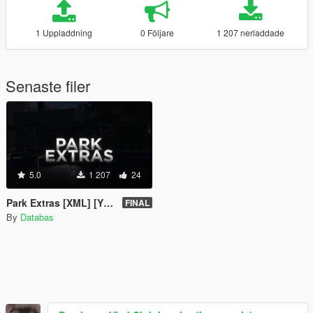
1 Uppladdning
0 Följare
1 207 nerladdade
Senaste filer
5.0
1 207
24
Park Extras [XML] [YMAP]
FINAL
By
Databas