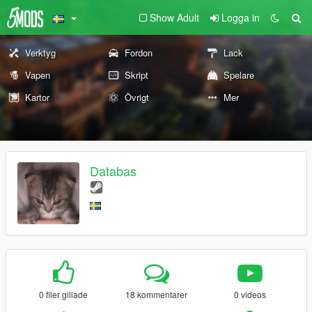
Show Adult
Logga in
Verktyg
Fordon
Lack
Vapen
Skript
Spelare
Kartor
Övrigt
Mer
Databas
0 filer gillade
18 kommentarer
0 videos