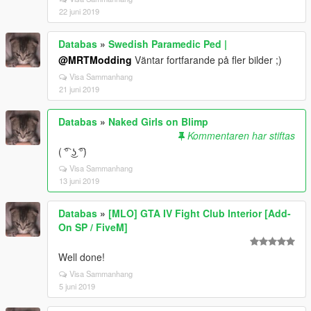
22 juni 2019
Databas
»
Swedish Paramedic Ped |
@MRTModding
Väntar fortfarande på fler bilder ;)
Visa Sammanhang
21 juni 2019
Databas
»
Naked Girls on Blimp
Kommentaren har stiftas
( ͡° ͜ʖ ͡°)
Visa Sammanhang
13 juni 2019
Databas
»
[MLO] GTA IV Fight Club Interior [Add-
On SP / FiveM]
Well done!
Visa Sammanhang
5 juni 2019