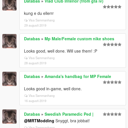
Databas
»
Vlad Club Interior (from gta iv)
kung e du ellerrr
Visa Sammanhang
29 augusti 2019
Databas
»
Mp Male/Female custom nike shoes
Looks good, well done. Will use them! :P
Visa Sammanhang
28 augusti 2019
Databas
»
Amanda's handbag for MP Female
Looks good in-game, well done.
Visa Sammanhang
16 augusti 2019
Databas
»
Swedish Paramedic Ped |
@MRTModding
Snyggt, bra jobbat!
Visa Sammanhang