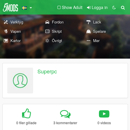
Show Adult
Logga in
Verktyg
Fordon
Lack
Vapen
Skript
Spelare
Kartor
Övrigt
Mer
Superpc
0 filer gillade
3 kommentarer
0 videos