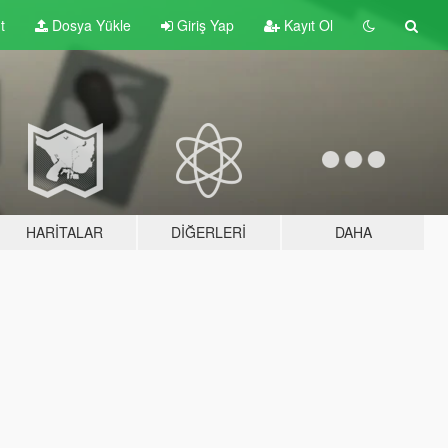
t
Dosya Yükle
Giriş Yap
Kayıt Ol
HARITALAR
DIĞERLERI
DAHA