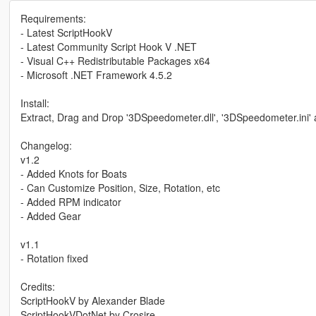
Requirements:
- Latest ScriptHookV
- Latest Community Script Hook V .NET
- Visual C++ Redistributable Packages x64
- Microsoft .NET Framework 4.5.2
Install:
Extract, Drag and Drop '3DSpeedometer.dll', '3DSpeedometer.ini' 
Changelog:
v1.2
- Added Knots for Boats
- Can Customize Position, Size, Rotation, etc
- Added RPM indicator
- Added Gear
v1.1
- Rotation fixed
Credits:
ScriptHookV by Alexander Blade
ScriptHookVDotNet by Crosire