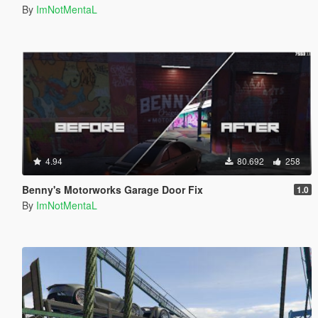
By
ImNotMentaL
4.94
80.692
258
Benny's Motorworks Garage Door Fix
1.0
By
ImNotMentaL