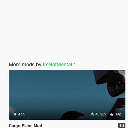
More mods by
ImNotMentaL
:
4.55
46.269
382
Cargo Plane Mod
1.3