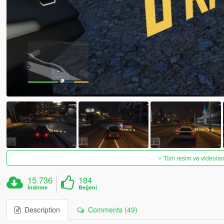
Tüm resim ve videoları
15.736
184
İndirme
Beğeni
Description
Comments (49)