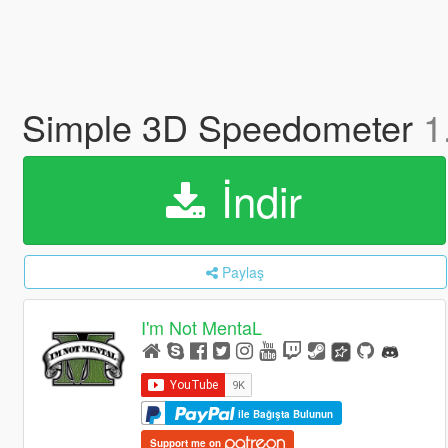
Simple 3D Speedometer
1
İndir
Paylaş
I'm Not MentaL
ile Bağışta Bulunun
Support me on