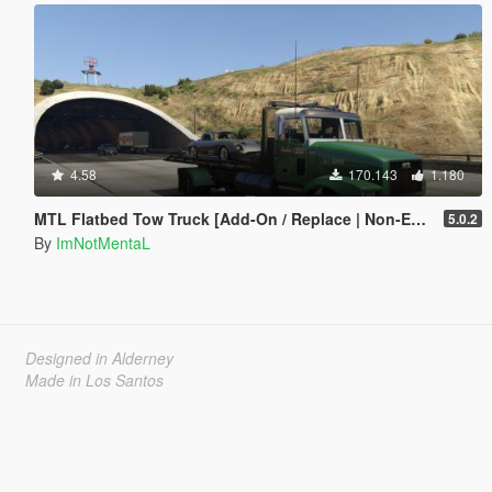
4.58
170.143
1.180
MTL Flatbed Tow Truck [Add-On / Replace | Non-ELS | Liveries | Template]
5.0.2
By
ImNotMentaL
Designed in Alderney
Made in Los Santos