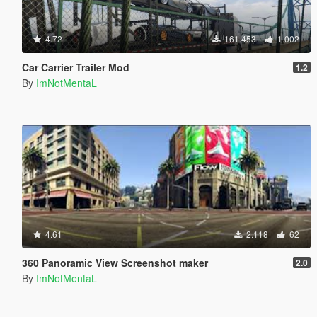
4.72
161.453
1.002
Car Carrier Trailer Mod
1.2
By
ImNotMentaL
4.61
2.118
62
360 Panoramic View Screenshot maker
2.0
By
ImNotMentaL