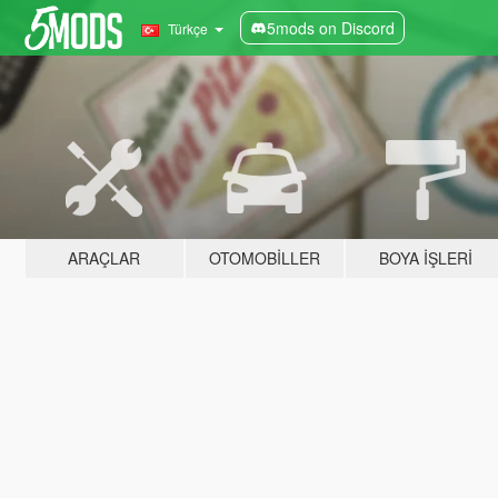
5mods on Discord
Türkçe
ARAÇLAR
OTOMOBILLER
BOYA İŞLERI