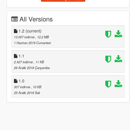
All Versions
1.2
(current)
13.007 indirme
, 12,2 MB
1 Haziran 2019 Cumartesi
1.1
2.427 indirme
, 11 KB
26 Aralık 2018 Çarşamba
1.0
307 indirme
, 10 KB
25 Aralık 2018 Salı