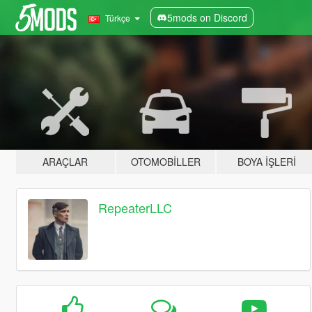
5mods on Discord
Türkçe
ARAÇLAR
OTOMOBILLER
BOYA İŞLERI
RepeaterLLC