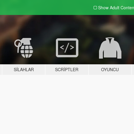
Show Adult
Conten
SILAHLAR
SCRIPTLER
OYUNCU