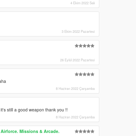
4 Ekim 2022 Salı
3 Ekim 2022 Pazartesi
26 Eylül 2022 Pazartesi
haha
8 Haziran 2022 Çarşamba
t's still a good weapon thank you !!
8 Haziran 2022 Çarşamba
Airforce. Missions & Arcade.