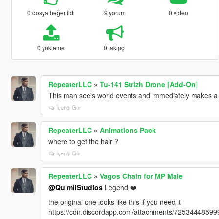
0 dosya beğenildi
9 yorum
0 video
0 yükleme
0 takipçi
RepeaterLLC
»
Tu-141 Strizh Drone [Add-On]
This man see's world events and immediately makes a
İçeriği Gör
RepeaterLLC
»
Animations Pack
where to get the hair ?
İçeriği Gör
RepeaterLLC
»
Vagos Chain for MP Male
@QuimiiStudios
Legend ❤️
the original one looks like this if you need it
https://cdn.discordapp.com/attachments/725344485