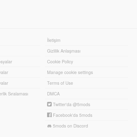
İletişim
Gizlilik Anlaşması
syalar
Cookie Policy
yalar
Manage cookie settings
alar
Terms of Use
lik Sıralaması
DMCA
Twitter'da @5mods
Facebook'da 5mods
5mods on Discord