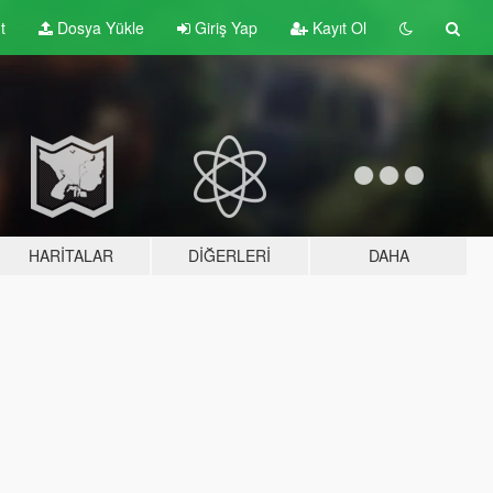
t
Dosya Yükle
Giriş Yap
Kayıt Ol
HARITALAR
DIĞERLERI
DAHA