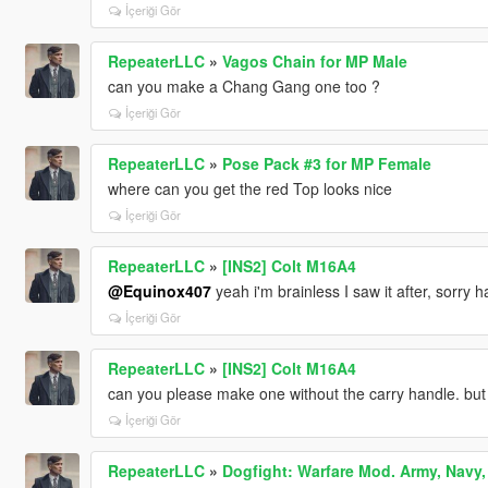
İçeriği Gör
RepeaterLLC
»
Vagos Chain for MP Male
can you make a Chang Gang one too ?
İçeriği Gör
RepeaterLLC
»
Pose Pack #3 for MP Female
where can you get the red Top looks nice
İçeriği Gör
RepeaterLLC
»
[INS2] Colt M16A4
@Equinox407
yeah i'm brainless I saw it after, sorry 
İçeriği Gör
RepeaterLLC
»
[INS2] Colt M16A4
can you please make one without the carry handle. but i
İçeriği Gör
RepeaterLLC
»
Dogfight: Warfare Mod. Army, Navy, 