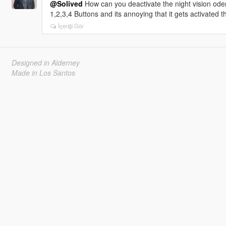
@Solived
How can you deactivate the night vision ode
1,2,3,4 Buttons and its annoying that it gets activated t
İçeriği Gör
Designed in Alderney
Made in Los Santos