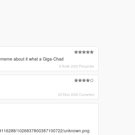
 meme about it what a Giga-Chad
8 Aralık 2022 Perşembe
22 Ekim 2022 Cumartesi
999116288/1026837800387100722/unknown.png