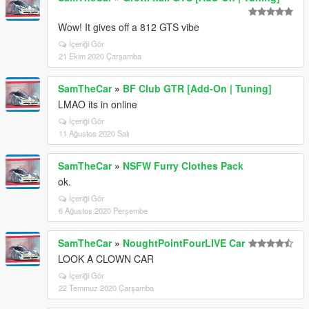
Wow! It gives off a 812 GTS vibe
İçeriği Gör
21 Ekim 2020 Çarşamba
SamTheCar
»
BF Club GTR [Add-On | Tuning]
LMAO its in online
İçeriği Gör
11 Ağustos 2020 Salı
SamTheCar
»
NSFW Furry Clothes Pack
ok.
İçeriği Gör
6 Ağustos 2020 Perşembe
SamTheCar
»
NoughtPointFourLIVE Car
LOOK A CLOWN CAR
İçeriği Gör
22 Temmuz 2020 Çarşamba