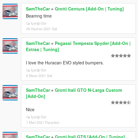
SamTheCar
»
Grotti Centura [Add-On | Tuning]
Beamng time
İçeriği Gör
29 Haziran 2021 Salı
SamTheCar
»
Pegassi Tempesta Spyder [Add-On |
Extras | Tuning]
I love the Huracan EVO styled bumpers.
İçeriği Gör
6 Nisan 2021 Salı
SamTheCar
»
Grotti Itali GTO N-Larga Custom
[Add-On]
Nice
İçeriği Gör
1 Mart 2021 Pazartesi
SamTheCar
»
Grotti Itali GTS [Add-On | Tuning]