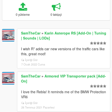
0 yükleme
0 takipçi
SamTheCar
»
Karin Asterope RS [Add-On | Tuning
| Sounds | LODs]
I wish R* adds car new versions of the traffic cars like
this, great mod!
İçeriği Gör
7 Ocak 2022 Cuma
SamTheCar
»
Armored VIP Transporter pack [Add-
On]
I love the Rebla! It reminds me of the BMW Protection
VR6
İçeriği Gör
26 Temmuz 2021 Pazartesi