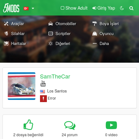
Show Adult
Giriş Yap
Araçlar
Otomobiller
Boya İşleri
Silahlar
Scriptler
Oyuncu
Haritalar
Diğerleri
Daha
SamTheCar
Los Santos
2 dosya beğenildi
24 yorum
0 video