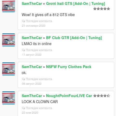
SamTheCar
»
Grotti Itali GTS [Add-On | Tuning]
Wow! It gives off a 812 GTS vibe
Погледни контекста
21 октомври 2020
SamTheCar
»
BF Club GTR [Add-On | Tuning]
LMAO its in online
Погледни контекста
11 август 2020
SamTheCar
»
NSFW Furry Clothes Pack
ok.
Погледни контекста
06 август 2020
SamTheCar
»
NoughtPointFourLIVE Car
LOOK A CLOWN CAR
Погледни контекста
22 юли 2020