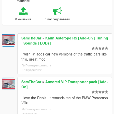
файлове
0 качвания
0 последователи
SamTheCar
»
Karin Asterope RS [Add-On | Tuning
| Sounds | LODs]
I wish R* adds car new versions of the traffic cars like
this, great mod!
Погледни контекста
07 януари 2022
SamTheCar
»
Armored VIP Transporter pack [Add-
On]
I love the Rebla! It reminds me of the BMW Protection
VR6
Погледни контекста
26 юли 2021