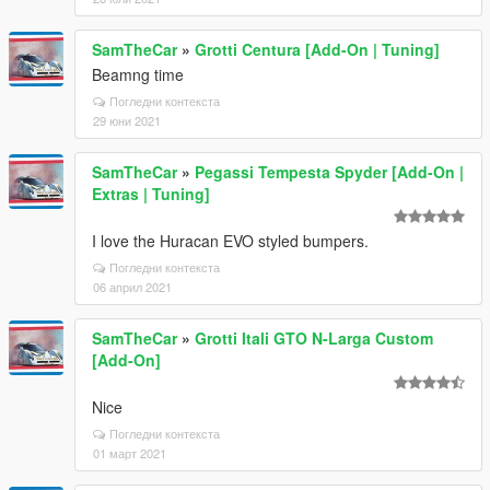
SamTheCar
»
Grotti Centura [Add-On | Tuning]
Beamng time
Погледни контекста
29 юни 2021
SamTheCar
»
Pegassi Tempesta Spyder [Add-On |
Extras | Tuning]
I love the Huracan EVO styled bumpers.
Погледни контекста
06 април 2021
SamTheCar
»
Grotti Itali GTO N-Larga Custom
[Add-On]
Nice
Погледни контекста
01 март 2021