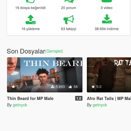
16 dosya beğenildi
20 yorum
0 video
16 yükleme
63 takipçi
38.694 indirme
Son Dosyalar
(Genişlet)
5.0
5.893
58
5.0
Thin Beard for MP Male
Afro Rat Tails | MP Ma
1.0
By
getnyck
By
getnyck