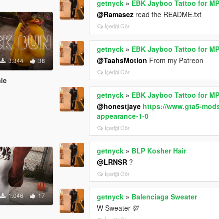
getnyck
»
EBK Jayboo Tattoo for M
@Ramasez
read the README.txt
İçeriği Gör
getnyck
»
EBK Jayboo Tattoo for M
@TaahsMotion
From my Patreon
3.344
38
İçeriği Gör
le
getnyck
»
EBK Jayboo Tattoo for M
@honestjaye
https://www.gta5-mods
appearance-1-0
İçeriği Gör
getnyck
»
BLP Kosher Hair
@LRNSR
?
İçeriği Gör
1.046
17
getnyck
»
Balenciaga Sweater
W Sweater 💯