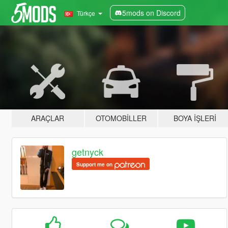
5mods on Discord
Türkçe
ARAÇLAR
OTOMOBILLER
BOYA İŞLERI
getnyck
Support me on