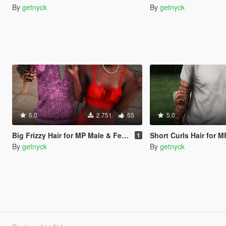
By
getnyck
By
getnyck
5.0
2.751
55
5.0
Big Frizzy Hair for MP Male & Female
Short Curls Hair for 
1
By
getnyck
By
getnyck