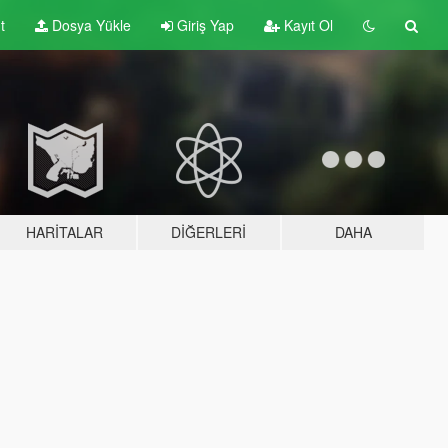
t
Dosya Yükle
Giriş Yap
Kayıt Ol
HARITALAR
DIĞERLERI
DAHA