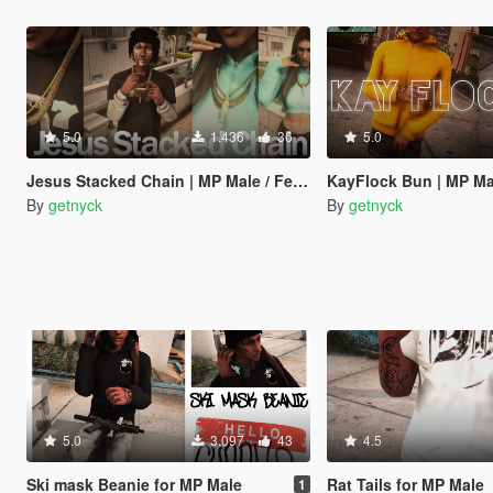
5.0
1.436
36
5.0
Jesus Stacked Chain | MP Male / Female
KayFlock Bun | MP Ma
By
getnyck
By
getnyck
5.0
3.097
43
4.5
Ski mask Beanie for MP Male
Rat Tails for MP Male
1