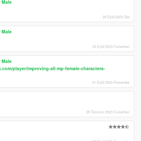
P Male
26 Eylül 2023 Salı
P Male
23 Eylül 2023 Cumartesi
P Male
.com/player/improving-all-mp-female-characters-
21 Eylül 2023 Perşembe
29 Temmuz 2023 Cumartesi