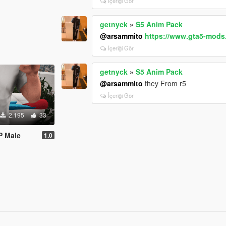
İçeriği Gör
getnyck
»
S5 Anim Pack
@arsammito
https://www.gta5-mods
İçeriği Gör
getnyck
»
S5 Anim Pack
@arsammito
they From r5
İçeriği Gör
2.195
33
MP Male
1.0