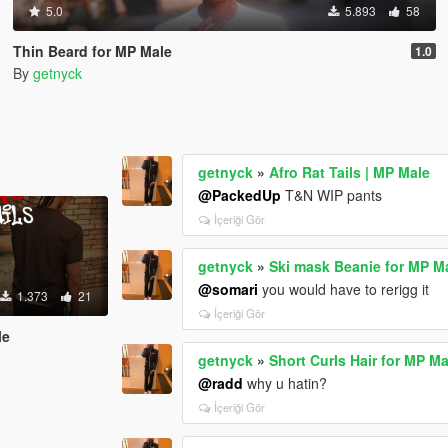
5.0
5.893
58
Thin Beard for MP Male
1.0
By
getnyck
getnyck
»
Afro Rat Tails | MP Male
@PackedUp
T&N WIP pants
İçeriği Gör
getnyck
»
Ski mask Beanie for MP M
@somari
you would have to rerigg it
1.373
21
İçeriği Gör
le
getnyck
»
Short Curls Hair for MP Ma
@radd
why u hatin?
İçeriği Gör