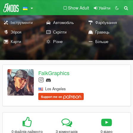
Show Adult
Увійти
Інструменти
Автомобіль
Фарбування
Зброя
Скріпти
Гравець
Карти
Різне
Більше
FalkGraphics
Los Angeles
Support me on
0 файлів лайкнуто
3 коментарів
0 відео