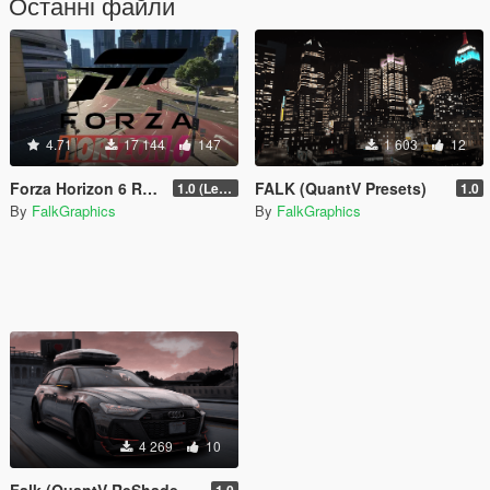
Останні файли
4.71
17 144
147
1 603
12
Forza Horizon 6 Roads [Legacy | Enhanced | FiveM]
FALK (QuantV Presets)
1.0 (Legacy)
1.0
By
FalkGraphics
By
FalkGraphics
4 269
10
Falk (QuantV ReShade Preset)
1.0