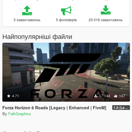
3 завантаженнь
5 фоловерів
23 016 завантажень
Найпопулярніші файли
4.71
17 144
147
Forza Horizon 6 Roads [Legacy | Enhanced | FiveM]
1.0 (Legacy)
By
FalkGraphics