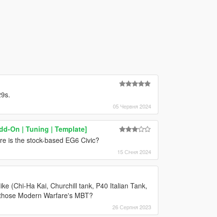
29s.
05 Червня 2024
dd-On | Tuning | Template]
re is the stock-based EG6 Civic?
15 Січня 2024
e (Chi-Ha Kai, Churchill tank, P40 Italian Tank,
f those Modern Warfare's MBT?
26 Серпня 2023