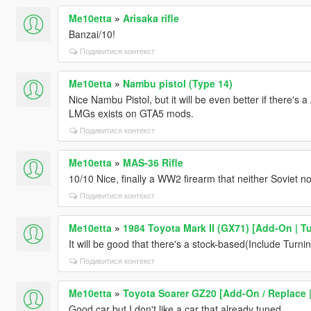
Me10etta
»
Arisaka rifle
Banzai/10!
Подивитися контекст
Me10etta
»
Nambu pistol (Type 14)
Nice Nambu Pistol, but it will be even better if there's
LMGs exists on GTA5 mods.
Подивитися контекст
Me10etta
»
MAS-36 Rifle
10/10 Nice, finally a WW2 firearm that neither Soviet 
Подивитися контекст
Me10etta
»
1984 Toyota Mark II (GX71) [Add-On | T
It will be good that there's a stock-based(Include Turni
Подивитися контекст
Me10etta
»
Toyota Soarer GZ20 [Add-On / Replace 
Good car but I don't like a car that already tuned