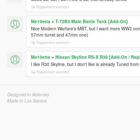
Подивитися контекст
Me10etta
»
T-72B3 Main Battle Tank [Add-On]
Nice Modern Warfare's MBT, but I want more WW2 cont
57mm turret and 47mm one)
Подивитися контекст
Me10etta
»
Nissan Skyline RS-X R30 [Add-On / Rep
I like R30 Skyline, but I don't like is already Tuned fro
Подивитися контекст
Designed in Alderney
Made in Los Santos