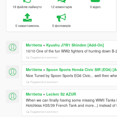
19 файлів лайкнуто
12 коментарів
0 відео
0 завантаженнь
0 фоловерів
Me10etta
»
Kyushu J7W1 Shinden [Add-On]
10/10 One of the fun WW2 fighters of hunting down B-
Подивитися контекст
Me10etta
»
Spoon Sports Honda Civic SIR (EG6) [A
Nice Tuned by Spoon Sports EG6 Civic... well then whe
Подивитися контекст
Me10etta
»
Leclerc S2 AZUR
When we can finally having some missing WWII Tanks lik
Hotchkiss H35/39 French Tank and more...) instead o
Подивитися контекст