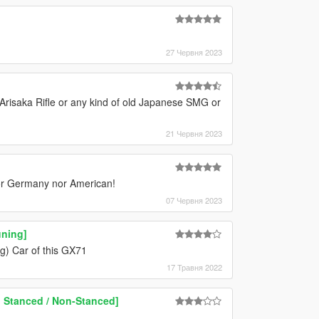
27 Червня 2023
 a Arisaka Rifle or any kind of old Japanese SMG or
21 Червня 2023
nor Germany nor American!
07 Червня 2023
uning]
ng) Car of this GX71
17 Травня 2022
| Stanced / Non-Stanced]