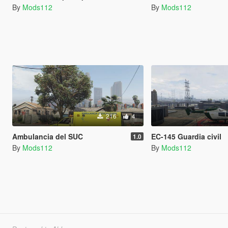
By
Mods112
By
Mods112
216
4
Ambulancia del SUC
EC-145 Guardia civil
1.0
By
Mods112
By
Mods112