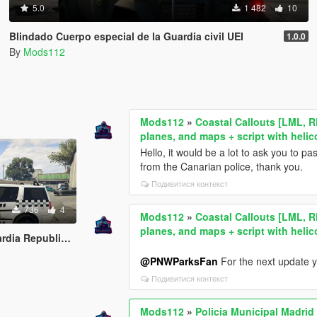
5.0
1 482
10
Blindado Cuerpo especial de la Guardia civil UEI
1.0.0
By
Mods112
Mods112
»
Coastal Callouts [LML, R
planes, and maps + script with helic
Hello, it would be a lot to ask you to 
from the Canarian police, thank you.
Подивитися контекст
736
4
Mods112
»
Coastal Callouts [LML, R
planes, and maps + script with helic
blicana de Uruguay
@PNWParksFan
For the next update y
Подивитися контекст
Mods112
»
Policia Municipal Madrid