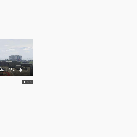
1 254
11
1.0.0