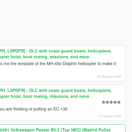
PH, LSPDFR] - DLC with coast guard boats, helicopters,
opter hoist, boat towing, missions, and more
pass me the template of the MH-65c Dolphin helicopter to make it
23 Жовтня 2020
PH, LSPDFR] - DLC with coast guard boats, helicopters,
opter hoist, boat towing, missions, and more
ou are thinking of putting an EC-135
17 Серпня 2020
 2001 Volkswagen Passat B5.5 [Typ 3BG] (Madrid Police