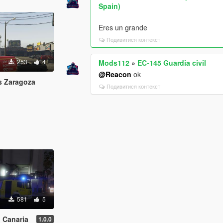
Spain)
Eres un grande
Подивитися контекст
253
4
Mods112
»
EC-145 Guardia civil
@Reacon
ok
s Zaragoza
Подивитися контекст
581
5
 Canaria
1.0.0