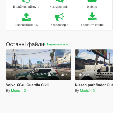
5 файлів лайкнуто
4 коментарів
0 відео
9 завантаженнь
7 фоловерів
1 завантаження
Останні файли
(Подивитися усі)
810
7
2.75
Volvo XC40 Guardia Civil
Nissan pathfinder Guardia Repu
By
Mods112
By
Mods112