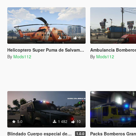
777
6
Helicoptero Super Puma de Salvamento Marítimo
Ambulancia Bombero
By
Mods112
By
Mods112
5.0
1 482
10
Blindado Cuerpo especial de la Guardia civil UEI
Packs Bomberos Gran
1.0.0