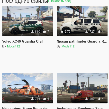
Последние файлы
(Показать всё)
810
7
2.75
727
4
Volvo XC40 Guardia Civil
Nissan pathfinder Guardia Republicana de Uruguay
By
Mods112
By
Mods112
776
6
250
4
Helicoptero Super Puma de Salvamento Marítimo
Ambulancia Bomberos Zaragoza