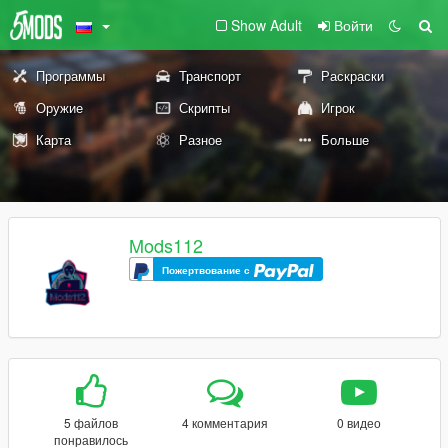
Show Adult
Войти
Программы
Транспорт
Раскраски
Оружие
Скрипты
Игрок
Карта
Разное
Больше
Mods112
Пожертвование с
5 файлов
4 комментария
0 видео
понравилось