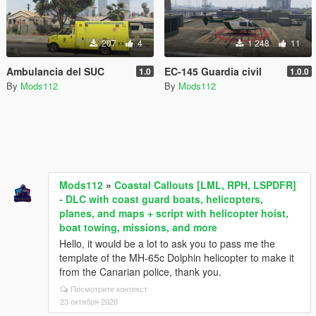
207
4
1 248
11
Ambulancia del SUC
EC-145 Guardia civil
1.0
1.0.0
By
Mods112
By
Mods112
Mods112
»
Coastal Callouts [LML, RPH, LSPDFR]
- DLC with coast guard boats, helicopters,
planes, and maps + script with helicopter hoist,
boat towing, missions, and more
Hello, it would be a lot to ask you to pass me the
template of the MH-65c Dolphin helicopter to make it
from the Canarian police, thank you.
Посмотрите контекст
23 октября 2020