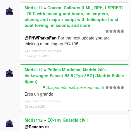
Mods112
»
Coastal Callouts [LML, RPH, LSPDFR]
- DLC with coast guard boats, helicopters,
planes, and maps + script with helicopter hoist,
boat towing, missions, and more
@PNWParksFan
For the next update you are
thinking of putting an EC-135
Посмотрите контекст
17 августа 2020
Mods112
»
Policia Municipal Madrid 2001
Volkswagen Passat B5.5 [Typ 3BG] (Madrid Police
Spain)
Закреплённый комментарий
Eres un grande
Посмотрите контекст
21 июля 2020
Mods112
»
EC-145 Guardia civil
@Reacon
ok