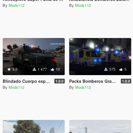
By
Mods112
By
Mods112
5.0
1 477
10
575
5
Blindado Cuerpo especial de la Guardia civil UEI
Packs Bomberos Gran Canaria
1.0.0
1.0.0
By
Mods112
By
Mods112