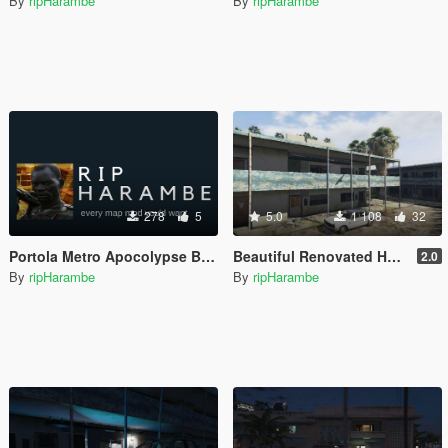
By
ripHarambe
By
ripHarambe
278
5
5.0
1 108
32
Portola Metro Apocolypse Base
Beautiful Renovated Hotel Room
2.0
By
ripHarambe
By
ripHarambe