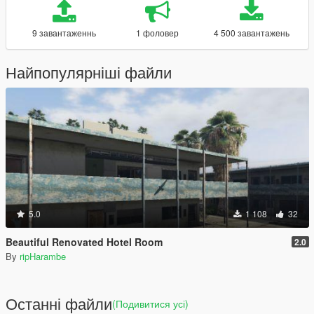
9 завантаженнь
1 фоловер
4 500 завантажень
Найпопулярніші файли
5.0
1 108
32
Beautiful Renovated Hotel Room
2.0
By
ripHarambe
Останні файли
(Подивитися усі)