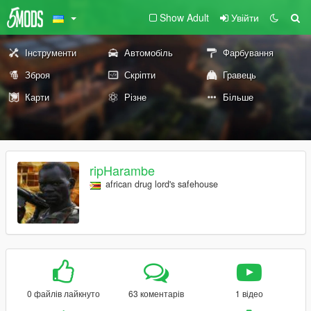
Show Adult
Увійти
Інструменти
Автомобіль
Фарбування
Зброя
Скріпти
Гравець
Карти
Різне
Більше
ripHarambe
african drug lord's safehouse
0 файлів лайкнуто
63 коментарів
1 відео