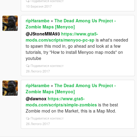
Подивитися контекст
10 Березня 2017
ripHarambe
»
The Dead Among Us Project -
Zombie Maps [Menyoo]
@JStoneMMA93
https://www.gta5-
mods.com/scripts/menyoo-pc-sp
is what's needed
to spawn this mod in, go ahead and look at a few
tutorials, try "How to install Menyoo map mods" on
youtube
Подивитися контекст
26 Лютого 2017
ripHarambe
»
The Dead Among Us Project -
Zombie Maps [Menyoo]
@dawnox
https://www.gta5-
mods.com/scripts/simple-zombies
is the best
Zombie mod on the Market, this is a Map Mod.
Подивитися контекст
26 Лютого 2017