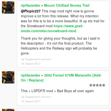
ripHarambe
»
Mount Chilliad Snowy Trail
@Picpic227
This map mod right now is gonna
improve a lot from this release. What my intention
was for this is to be a more beautiful, lit up etc trail for
the Snowboard mod
https://www.gta5-
mods.com/misc/snowboard-mod.
Thank you for giving your thoughts, but as I said in
the description - it's not the final product. The
Helicopters and the Railway sign will probably be
gone.
Подивитися контекст
14 Травня 2017
ripHarambe
»
2002 Ferrari 575M Maranello [Add-
On / Replace]
This + LSPDFR mod = Bad Boys all over again
Подивитися контекст
13 Травня 2017