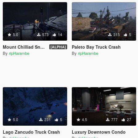
5.0
573
14
315
5
Mount Chilliad Snowy Trail
Paleto Bay Truck Crash
[ALPHA]
By
ripHarambe
By
ripHarambe
5.0
231
5
4.5
777
27
Lago Zancudo Truck Crash
Luxury Downtown Condo