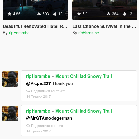
4.86
603
19
5.0
364
13
Beautiful Renovated Hotel Room
Last Chance Survival in the Hood
By
ripHarambe
By
ripHarambe
ripHarambe
»
Mount Chilliad Snowy Trail
@Picpic227
Thank you
Подивитися контекст
14 Травня 2017
ripHarambe
»
Mount Chilliad Snowy Trail
@MrGTAmodsgerman
Подивитися контекст
14 Травня 2017