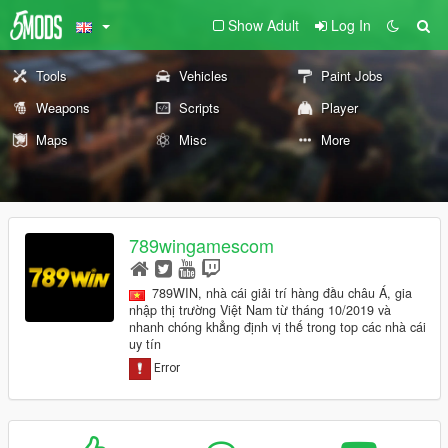
Show Adult
Log In
Tools
Vehicles
Paint Jobs
Weapons
Scripts
Player
Maps
Misc
More
789wingamescom
789WIN, nhà cái giải trí hàng đầu châu Á, gia
nhập thị trường Việt Nam từ tháng 10/2019 và
nhanh chóng khẳng định vị thế trong top các nhà cái
uy tín