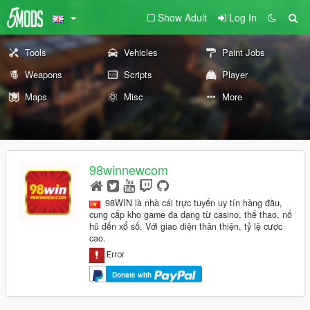
Show Adult
Log In
Tools
Vehicles
Paint Jobs
Weapons
Scripts
Player
Maps
Misc
More
98winnewcom
98WIN là nhà cái trực tuyến uy tín hàng đầu,
cung cấp kho game đa dạng từ casino, thể thao, nổ
hũ đến xổ số. Với giao diện thân thiện, tỷ lệ cược
cao.
Donate with