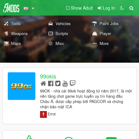
Show Adult
Log In
Tools
Vehicles
Paint Jobs
Weapons
Scripts
Player
Maps
Misc
More
99okis
99OK - nhà cái 99ok hoạt động từ năm 2017, là một
nền tảng chơi game trực tuyến uy tín hàng đầu
Châu Á, được cấp phép bởi PAGCOR và chứng
nhận bảo mật ICA