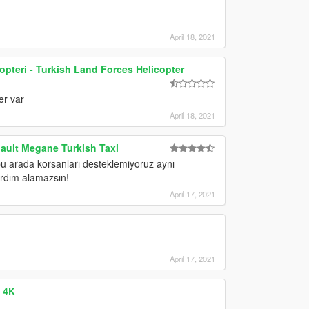
April 18, 2021
opteri - Turkish Land Forces Helicopter
er var
April 18, 2021
ault Megane Turkish Taxi
u arada korsanları desteklemiyoruz aynı
rdım alamazsın!
April 17, 2021
April 17, 2021
 4K