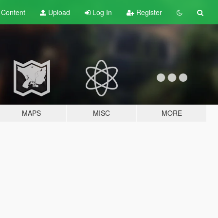
t
Content
Upload
Log In
Register
MAPS
MISC
MORE