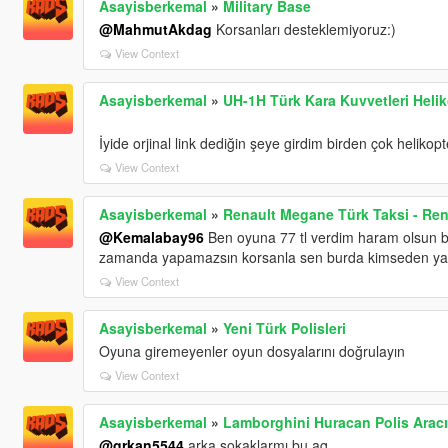
Asayisberkemal
»
Military Base
@MahmutAkdag
Korsanları desteklemiyoruz:)
View Context
Asayisberkemal
»
UH-1H Türk Kara Kuvvetleri Helik
İyide orjinal link dediğin şeye girdim birden çok helikopt
View Context
Asayisberkemal
»
Renault Megane Türk Taksi - Ren
@Kemalabay96
Ben oyuna 77 tl verdim haram olsun b
zamanda yapamazsın korsanla sen burda kimseden ya
View Context
Asayisberkemal
»
Yeni Türk Polisleri
Oyuna giremeyenler oyun dosyalarını doğrulayın
View Context
Asayisberkemal
»
Lamborghini Huracan Polis Aracı
@grkan5544
arka sokaklarmı bu aq