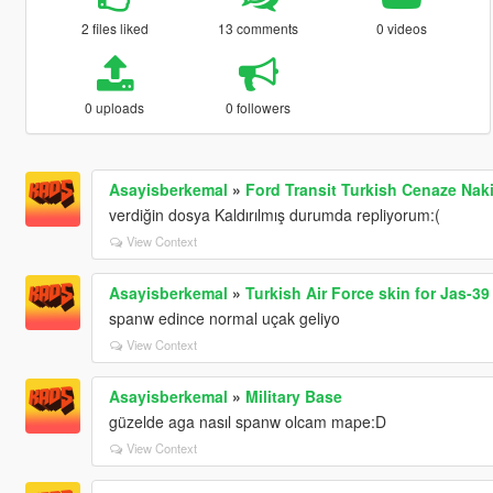
2 files liked
13 comments
0 videos
0 uploads
0 followers
Asayisberkemal
»
Ford Transit Turkish Cenaze Naki
verdiğin dosya Kaldırılmış durumda repliyorum:(
View Context
Asayisberkemal
»
Turkish Air Force skin for Jas-39
spanw edince normal uçak geliyo
View Context
Asayisberkemal
»
Military Base
güzelde aga nasıl spanw olcam mape:D
View Context