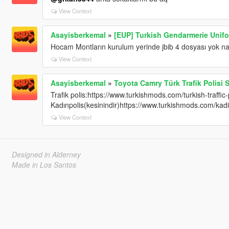
View Context
Asayisberkemal
»
[EUP] Turkish Gendarmerie Unif
Hocam Montların kurulum yerinde jbib 4 dosyası yok na
View Context
Asayisberkemal
»
Toyota Camry Türk Trafik Polisi 
Trafik polis:https://www.turkishmods.com/turkish-traffic
Kadınpolis(kesinindir)https://www.turkishmods.com/kadi
View Context
Designed in Alderney
Made in Los Santos