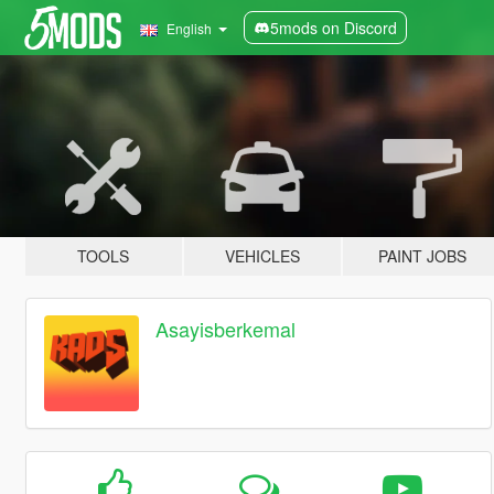
5mods on Discord
English
TOOLS
VEHICLES
PAINT JOBS
Asayisberkemal