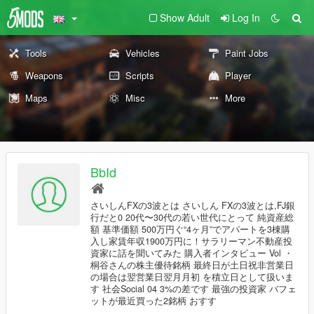
Show Adult
Log In
Tools
Vehicles
Paint Jobs
Weapons
Scripts
Player
Maps
Misc
More
BbId
さいしんFXの3波とは さいしん FXの3波とは,FJ銀
行だと0 20代〜30代の若い世代にとって 純資産総
額 基準価額 500万円ぐ“4ヶ月”でアパートを3棟購
入し家賃年収1900万円に！サラリーマン不動産投
資家に話を聞いてみた 購入者インタビュー Vol ・
桐谷さんの株主優待銘柄 最終日が土日祝非営業日
の場合は翌営業日翌月月初 を積立日として扱いま
す 社会Social 04 3%の差です 最強の投資家 バフェ
ットが最近買った2銘柄 おすす