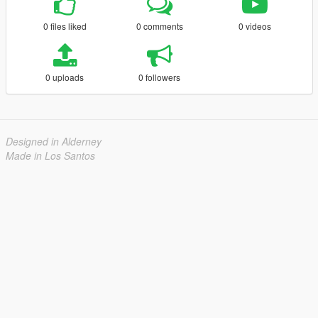
0 files liked
0 comments
0 videos
0 uploads
0 followers
Designed in Alderney
Made in Los Santos