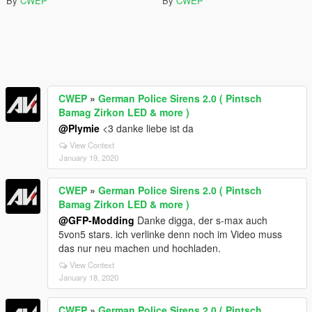
By
CWEP
By
CWEP
CWEP
»
German Police Sirens 2.0 ( Pintsch
Bamag Zirkon LED & more )
@Plymie
<3 danke liebe ist da
View Context
January 19, 2020
CWEP
»
German Police Sirens 2.0 ( Pintsch
Bamag Zirkon LED & more )
@GFP-Modding
Danke digga, der s-max auch
5von5 stars. ich verlinke denn noch im Video muss
das nur neu machen und hochladen.
View Context
January 18, 2020
CWEP
»
German Police Sirens 2.0 ( Pintsch