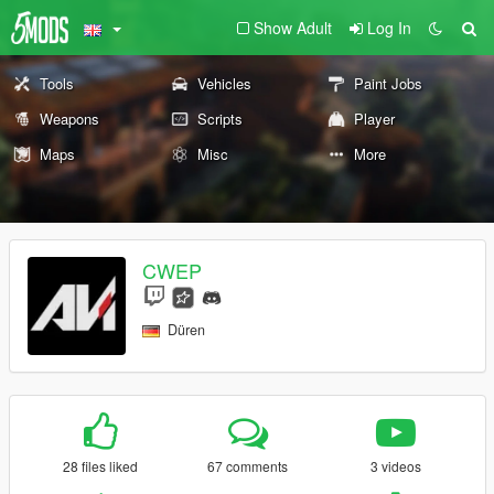
Show Adult
Log In
Tools
Vehicles
Paint Jobs
Weapons
Scripts
Player
Maps
Misc
More
CWEP
Düren
28 files liked
67 comments
3 videos