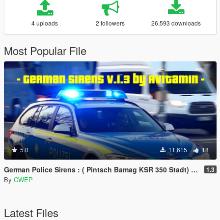
4 uploads
2 followers
26,593 downloads
Most Popular File
5.0
11,615
18
German Police Sirens : ( Pintsch Bamag KSR 350 Stadt) & ( Hänsch Typ 624 Stadt )
1.3
By
CWEP
Latest Files