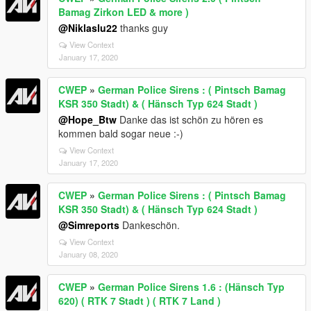
Bamag Zirkon LED & more )
@Niklaslu22
thanks guy
View Context
January 17, 2020
CWEP
»
German Police Sirens : ( Pintsch Bamag
KSR 350 Stadt) & ( Hänsch Typ 624 Stadt )
@Hope_Btw
Danke das ist schön zu hören es
kommen bald sogar neue :-)
View Context
January 17, 2020
CWEP
»
German Police Sirens : ( Pintsch Bamag
KSR 350 Stadt) & ( Hänsch Typ 624 Stadt )
@Simreports
Dankeschön.
View Context
January 08, 2020
CWEP
»
German Police Sirens 1.6 : (Hänsch Typ
620) ( RTK 7 Stadt ) ( RTK 7 Land )