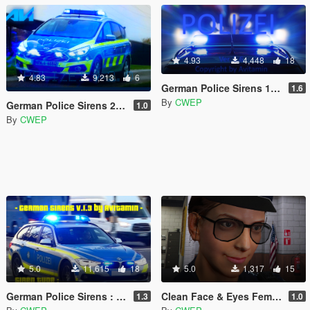
4.93
4,448
18
4.83
9,213
6
German Police Sirens 1.6 : (Hänsch Typ 620) ( RTK 7 Stadt ) ( RTK 7 Land )
1.6
By
CWEP
German Police Sirens 2.0 ( Pintsch Bamag Zirkon LED & more )
1.0
By
CWEP
5.0
11,615
18
5.0
1,317
15
German Police Sirens : ( Pintsch Bamag KSR 350 Stadt) & ( Hänsch Typ 624 Stadt )
Clean Face & Eyes Female Police Cop LSPDFR 0.41 & FiveM
1.3
1.0