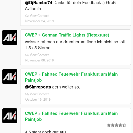
@DjRambo74
Danke für dein Feedback :) Gruß
Avitamin
View Context
November 24, 2019
CWEP
»
German Traffic Lights (Retexture)
weisser rahmen nur drumherum finde ich nicht so toll.
1,5 / 5 Sterne
View Context
November 06, 2019
CWEP
»
Fahrtec Feuerwehr Frankfurt am Main
Paintjob
@Simreports
gern weiter so.
View Context
October 16, 2019
CWEP
»
Fahrtec Feuerwehr Frankfurt am Main
Paintjob
4.5 sieht doch gut aus.